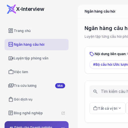
X-Interview
Ngân hàng câu hỏi
Ngân hàng câu h
dashboard
Trang chủ
Luyện tập từng câu hỏi ph
code_blocks
Ngân hàng câu hỏi
local_offer
Nội dung liên quan:
video_camera_front
Luyện tập phỏng vấn
#Bộ câu hỏi Ước lượ
work
Việc làm
payments
Tra cứu lương
Mới
search
shopping_bag
Gói dịch vụ
work
expand_more
Tất cả vị trí
article
Blog nghề nghiệp
open_in_new
Dành cho Doanh nghiệp