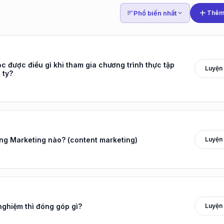
lượng Dự án (QA/QC 
add
sort
Phổ biến nhất
expand_more
Thêm 
Manager)
12
36
CÂU HỎI
PHÚT
 được điều gì khi tham gia chương trình thực tập
Luyện
 ty?
arrow_forward
Bắt đầu luyện tập
Luyện
g Marketing nào? (content marketing)
Luyện
nghiệm thì đóng góp gì?