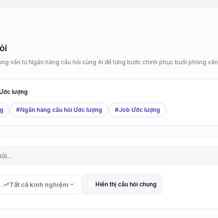
ỏi
ỏng vấn từ Ngân hàng câu hỏi cùng AI để từng bước chinh phục buổi phỏng vấn 
 Ước lượng
ng
#Ngân hàng câu hỏi Ước lượng
#Job Ước lượng
trending_up
Tất cả kinh nghiệm
expand_more
Hiển thị câu hỏi chung
Quản lý Kiểm soát C