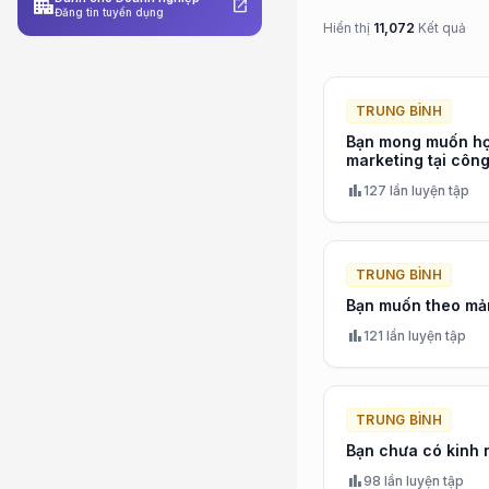
apartment
open_in_new
Đăng tin tuyển dụng
Hiển thị
11,072
Kết quả
TRUNG BÌNH
Bạn mong muốn học
marketing tại công
bar_chart
127 lần luyện tập
TRUNG BÌNH
Bạn muốn theo mản
bar_chart
121 lần luyện tập
TRUNG BÌNH
Bạn chưa có kinh 
bar_chart
98 lần luyện tập