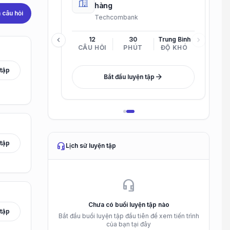
Project
hàng
câu hỏi
Công ty Cổ phần Sản xuất và Kinh doanh VinMetal
Techcombank
chevron_left
chevron_right
Khó
12
30
Trung Bình
ĐỘ KHÓ
CÂU HỎI
PHÚT
ĐỘ KHÓ
 tập
arrow_forward
Bắt đầu luyện tập
 tập
headset_mic
Lịch sử luyện tập
headset_mic
Chưa có buổi luyện tập nào
 tập
Bắt đầu buổi luyện tập đầu tiên để xem tiến trình
của bạn tại đây