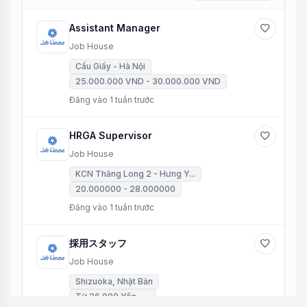
Assistant Manager
favorite
Job House
Cầu Giấy - Hà Nội
25.000.000 VND - 30.000.000 VND
Đăng vào 1 tuần trước
HRGA Supervisor
favorite
Job House
KCN Thăng Long 2 - Hưng Y...
20.000000 - 28.000000
Đăng vào 1 tuần trước
採用スタッフ
favorite
Job House
Shizuoka, Nhật Bản
Từ 26.000 Yên - ~