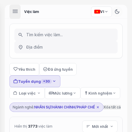
menu
dark_mode
expand_more
Việc làm
VI
search
location_on
favorite
check_circle
Yêu thích
Đã ứng tuyển
work
expand_more
Tuyển dụng
+30
work
Loại việc
expand_more
payments
Mức lương
expand_more
military_tech
Kinh nghiệm
expand_more
Ngành nghề:
NHÂN SỰ/HÀNH CHÍNH/PHÁP CHẾ
Xóa tất cả
close
Hiển thị
3773
việc làm
sort
Mới nhất
expand_more