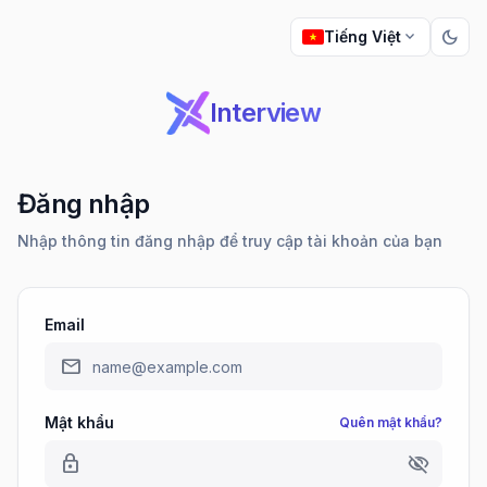
dark_mode
expand_more
Tiếng Việt
Interview
Đăng nhập
Nhập thông tin đăng nhập để truy cập tài khoản của bạn
Email
mail
Mật khẩu
Quên mật khẩu?
lock
visibility_off