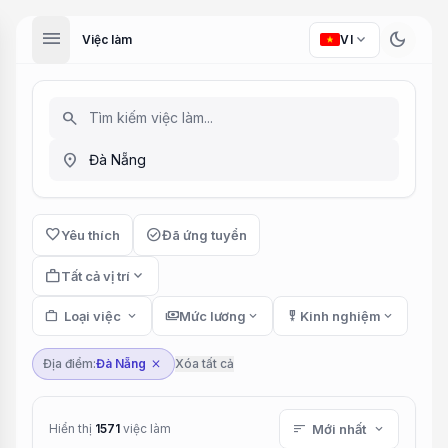
menu
dark_mode
expand_more
Việc làm
VI
search
location_on
favorite
check_circle
Yêu thích
Đã ứng tuyển
work
expand_more
Tất cả vị trí
work
Loại việc
expand_more
payments
Mức lương
expand_more
military_tech
Kinh nghiệm
expand_more
Địa điểm:
Đà Nẵng
Xóa tất cả
close
Hiển thị
1571
việc làm
sort
Mới nhất
expand_more