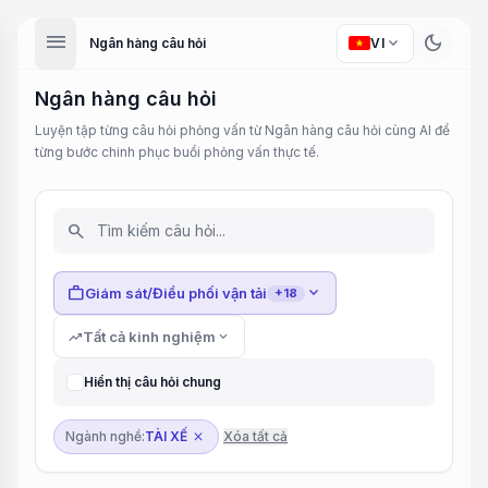
menu
dark_mode
expand_more
Ngân hàng câu hỏi
VI
Ngân hàng câu hỏi
Luyện tập từng câu hỏi phỏng vấn từ Ngân hàng câu hỏi cùng AI để
từng bước chinh phục buổi phỏng vấn thực tế.
search
work
expand_more
Giám sát/Điều phối vận tải
+18
trending_up
Tất cả kinh nghiệm
expand_more
Hiển thị câu hỏi chung
Ngành nghề:
TÀI XẾ
Xóa tất cả
close