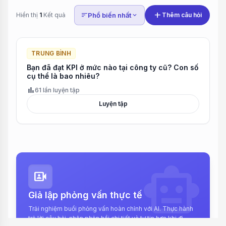
add
Hiển thị
1
Kết quả
sort
Phổ biến nhất
expand_more
Thêm câu hỏi
TRUNG BÌNH
Bạn đã đạt KPI ở mức nào tại công ty cũ? Con số
cụ thể là bao nhiêu?
bar_chart
61 lần luyện tập
Luyện tập
smart_toy
video_camera_front
Giả lập phỏng vấn thực tế
Trải nghiệm buổi phỏng vấn hoàn chỉnh với AI. Thực hành
trả lời câu hỏi, nhận phản hồi chi tiết và tự tin hơn khi đi