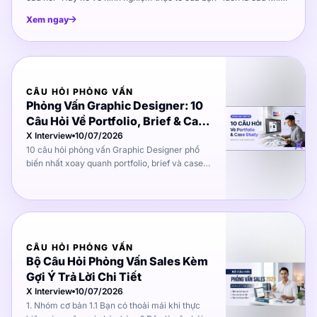
Xem ngay
CÂU HỎI PHỎNG VẤN
Phỏng Vấn Graphic Designer: 10
Câu Hỏi Về Portfolio, Brief & Case
Study Thực Tế
X Interview
10/07/2026
10 câu hỏi phỏng vấn Graphic Designer phổ
biến nhất xoay quanh portfolio, brief và case
study thực tế, kèm gợi ý cách trả lời để gây ấn
tượng từ vòng đầu.
CÂU HỎI PHỎNG VẤN
Bộ Câu Hỏi Phỏng Vấn Sales Kèm
Gợi Ý Trả Lời Chi Tiết
X Interview
10/07/2026
1. Nhóm cơ bản 1.1 Bạn có thoải mái khi thực