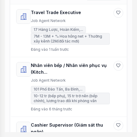
Travel Trade Executive
favorite
Job Agent Network
17 Hàng Lược, Hoàn Kiếm,...
7M - 13M + % Hoa hồng net + Thưởng
xây kênh (2M/đối tác mới)
Đăng vào 1 tuần trước
Nhân viên bếp / Nhân viên phục vụ
favorite
(Kitch...
Job Agent Network
101 Phố Đào Tấn, Ba Đình,...
10-12 tr (bếp phụ), 15 tr trở nên (bếp
chính), lương trao đổi khi phỏng vấn
Đăng vào 6 tháng trước
Cashier Supervisor (Giám sát thu
favorite
ngân),...