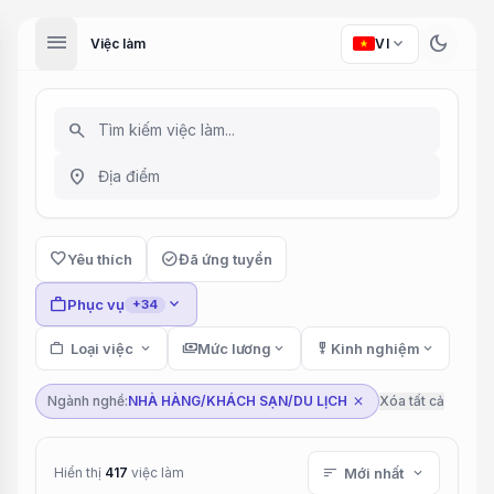
menu
dark_mode
expand_more
Việc làm
VI
search
location_on
favorite
check_circle
Yêu thích
Đã ứng tuyển
work
expand_more
Phục vụ
+34
work
Loại việc
expand_more
payments
Mức lương
expand_more
military_tech
Kinh nghiệm
expand_more
Ngành nghề:
NHÀ HÀNG/KHÁCH SẠN/DU LỊCH
Xóa tất cả
close
Hiển thị
417
việc làm
sort
Mới nhất
expand_more