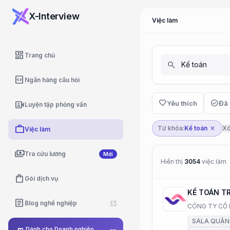
X-Interview
Việc làm
dashboard
Trang chủ
search
code_blocks
Ngân hàng câu hỏi
favorite
check_circle
video_camera_front
Yêu thích
Đã 
Luyện tập phỏng vấn
work
Từ khóa:
Kế toán
Xó
close
Việc làm
payments
Tra cứu lương
Mới
Hiển thị
3054
việc làm
shopping_bag
Gói dịch vụ
KẾ TOÁN T
article
Blog nghề nghiệp
open_in_new
CÔNG TY CỔ 
SALA QUẬN 2
Dành cho Doanh nghiệp