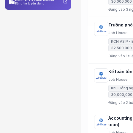
apartment
open_in_new
30.000.000 
Đăng tin tuyển dụng
Đăng vào 3 ng
Trưởng phò
Job House
KCN VSIP - 
32.500.000
Đăng vào 1 tuầ
Kế toán tổ
Job House
Khu Công ng
30,000,000
Đăng vào 2 tu
Accounting 
toán)
Job House