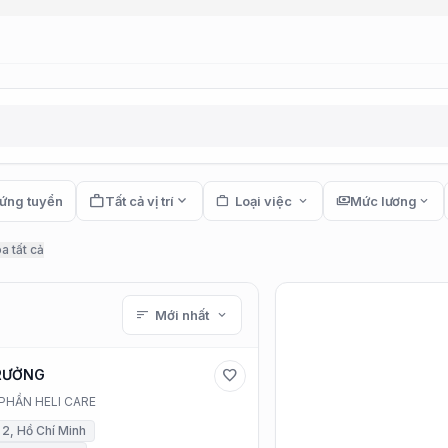
work
expand_more
ứng tuyển
Tất cả vị trí
work
Loại việc
expand_more
payments
Mức lương
expand_more
a tất cả
sort
Mới nhất
expand_more
RƯỞNG
favorite
PHẦN HELI CARE
, Hồ Chí Minh