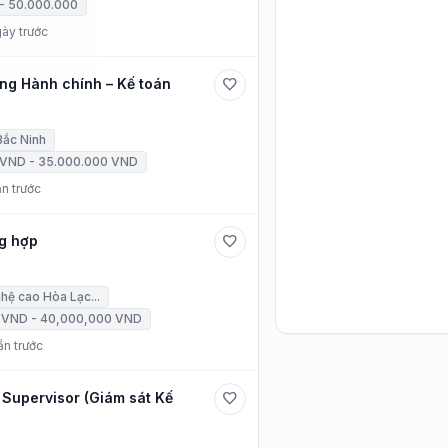
- 50.000.000
ày trước
ng Hành chính – Kế toán
favorite
Bắc Ninh
 VND - 35.000.000 VND
n trước
ng hợp
favorite
hệ cao Hòa Lạc...
 VND - 40,000,000 VND
ần trước
Supervisor (Giám sát Kế
favorite