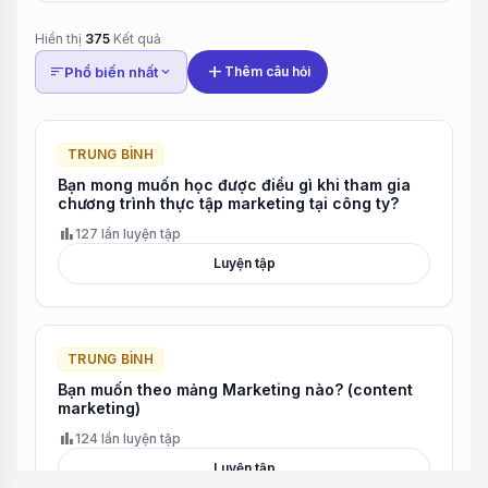
Hiển thị
375
Kết quả
add
sort
Phổ biến nhất
expand_more
Thêm câu hỏi
TRUNG BÌNH
Bạn mong muốn học được điều gì khi tham gia
chương trình thực tập marketing tại công ty?
bar_chart
127 lần luyện tập
Luyện tập
TRUNG BÌNH
Bạn muốn theo mảng Marketing nào? (content
marketing)
bar_chart
124 lần luyện tập
Luyện tập