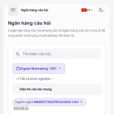
menu
dark_mode
expand_more
Ngân hàng câu hỏi
VI
Ngân hàng câu hỏi
Luyện tập từng câu hỏi phỏng vấn từ Ngân hàng câu hỏi cùng AI để
từng bước chinh phục buổi phỏng vấn thực tế.
search
work
expand_more
Digital Marketing
+67
trending_up
Tất cả kinh nghiệm
expand_more
Hiển thị câu hỏi chung
Ngành nghề:
MARKETING/PR/QUẢNG CÁO
close
Xóa tất cả