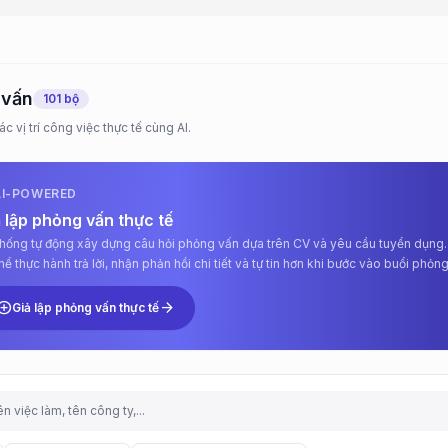
 vấn
101 bộ
 vị trí công việc thực tế cùng AI.
AI-POWERED
 lập phỏng vấn thực tế
thống tự động xây dựng câu hỏi phỏng vấn dựa trên CV và yêu cầu tuyển dụng.
hể thực hành trả lời, nhận phản hồi chi tiết và tự tin hơn khi bước vào buổi phỏn
.
d_circle
arrow_forward
Giả lập phỏng vấn thực tế