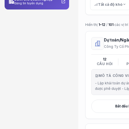
apartment
open_in_new
Đăng tin tuyển dụng
signal_cellular_alt
Tất cả độ khó
expand_more
Hiển thị
1–12
/
101
các vị tr
Dự toán/Ngâ
Công Ty Cổ P
12
CÂU HỎI
P
MÔ TẢ CÔNG VI
description
- Lập khái toán dự 
được phê duyệt - Lậ
hướng các công trìn
dự án/tổng dự toán 
hạng mục cải tạ...
Bắt đầu 