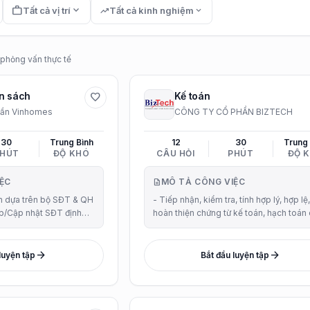
work
expand_more
Tất cả vị trí
trending_up
Tất cả kinh nghiệm
expand_more
í phỏng vấn thực tế
n sách
Kế toán
favorite
hần Vinhomes
CÔNG TY CỔ PHẦN BIZTECH
30
Trung Bình
12
30
Trung
HÚT
ĐỘ KHÓ
CÂU HỎI
PHÚT
ĐỘ 
ỆC
MÔ TẢ CÔNG VIỆC
description
án dựa trên bộ SĐT & QH
- Tiếp nhận, kiểm tra, tính hợp lý, hợp lệ,
p/Cập nhật SĐT định
hoàn thiện chứng từ kế toán, hạch toán
h XD - Lập tổng dự toán
phát sinh tại Đơn vị theo ngày. Lưu giữ 
công trình/ngân sách
soát các chứng từ theo đúng quy định. 
Thực hiệ...
arrow_forward
arrow_forward
luyện tập
Bắt đầu luyện tập