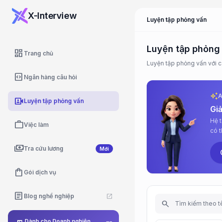
X-Interview
Luyện tập phỏng vấn
Luyện tập phỏng
dashboard
Trang chủ
Luyện tập phỏng vấn với các
code_blocks
Ngân hàng câu hỏi
auto_awesome
video_camera_front
Luyện tập phỏng vấn
Giả
Hệ 
work
Việc làm
có t
thật
payments
Tra cứu lương
Mới
ad
shopping_bag
Gói dịch vụ
article
Blog nghề nghiệp
open_in_new
search
Dành cho Doanh nghiệp