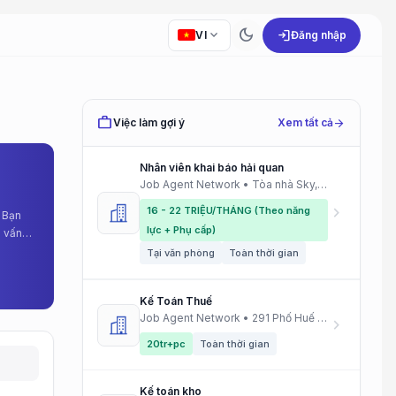
dark_mode
expand_more
login
VI
Đăng nhập
work
Việc làm gợi ý
Xem tất cả
arrow_forward
Nhân viên khai báo hải quan
Job Agent Network • Tòa nhà Sky, Nội Bài
chevron_right
16 - 22 TRIỆU/THÁNG (Theo năng
 Bạn
lực + Phụ cấp)
g vấn
Tại văn phòng
Toàn thời gian
Kế Toán Thuế
Job Agent Network • 291 Phố Huế Hà Nội
chevron_right
20tr+pc
Toàn thời gian
Kế toán kho