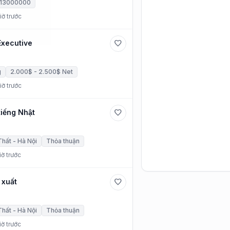
 13000000
iờ trước
Executive
favorite
g
2.000$ - 2.500$ Net
iờ trước
iếng Nhật
favorite
hất - Hà Nội
Thỏa thuận
ờ trước
 xuất
favorite
hất - Hà Nội
Thỏa thuận
ờ trước