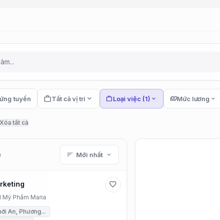
work
expand_more
ứng tuyển
Tất cả vị trí
work
Loại việc (1)
expand_more
payments
Mức lương
expand_more
Xóa tất cả
m
sort
Mới nhất
expand_more
rketing
favorite
 Mỹ Phẩm Maria
ới An, Phương...