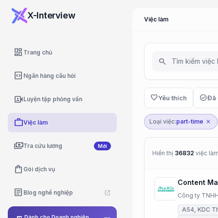
X-Interview
Việc làm
dashboard
Trang chủ
search
code_blocks
Ngân hàng câu hỏi
favorite
check_circle
video_camera_front
Yêu thích
Đã 
Luyện tập phỏng vấn
work
Loại việc:
part-time
close
Việc làm
payments
Tra cứu lương
Mới
Hiển thị
36832
việc là
shopping_bag
Gói dịch vụ
Content Ma
article
Blog nghề nghiệp
open_in_new
Công ty TNHH
A54, KDC Th
Dành cho Doanh nghiệp