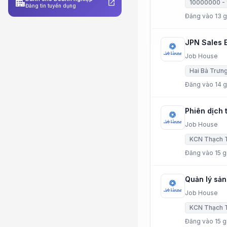
apartment
open_in_new
10000000 -
Đăng tin tuyển dụng
Đăng vào 13 g
JPN Sales 
Job House
Hai Bà Trưn
Đăng vào 14 g
Phiên dịch t
Job House
KCN Thạch T
Đăng vào 15 gi
Quản lý sản
Job House
KCN Thạch T
Đăng vào 15 gi