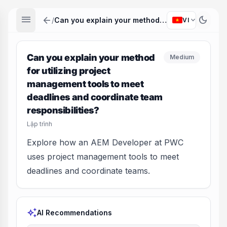
menu
arrow_back
dark_mode
expand_more
/
Can you explain your method for utilizing project management tools to meet deadlines and coordinate team responsibilities?
VI
Can you explain your method
Medium
for utilizing project
management tools to meet
deadlines and coordinate team
responsibilities?
Lập trình
Explore how an AEM Developer at PWC
uses project management tools to meet
deadlines and coordinate teams.
auto_awesome
AI Recommendations