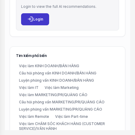
Login to view the full AI recommendations.
login
Login
Tìm kiếm phổ biến
Việc làm KINH DOANH/BÁN HÀNG
Câu hỏi phỏng vấn KINH DOANH/BÁN HÀNG
Luyện phỏng vấn KINH DOANH/BÁN HÀNG
Việc làm IT
Việc làm Marketing
Việc làm MARKETING/PR/QUẢNG CÁO
Câu hỏi phỏng vấn MARKETING/PR/QUẢNG CÁO
Luyện phỏng vấn MARKETING/PR/QUẢNG CÁO
Việc làm Remote
Việc làm Part-time
Việc làm CHĂM SÓC KHÁCH HÀNG (CUSTOMER
SERVICE)/VẬN HÀNH