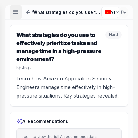
menu
arrow_back
dark_mode
expand_more
/
What strategies do you use to effectively prioritize tasks and manage time in a high-pressure environment?
VI
What strategies do you use to
Hard
effectively prioritize tasks and
manage time in a high-pressure
environment?
Kỹ thuật
Learn how Amazon Application Security
Engineers manage time effectively in high-
pressure situations. Key strategies revealed.
auto_awesome
AI Recommendations
Login to view the full AI recommendations.