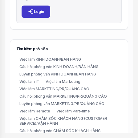
login
Login
Tìm kiếm phổ biến
Việc làm KINH DOANH/BÁN HÀNG
Câu hỏi phỏng vấn KINH DOANH/BÁN HÀNG
Luyện phỏng vấn KINH DOANH/BÁN HÀNG
Việc làm IT
Việc làm Marketing
Việc làm MARKETING/PR/QUẢNG CÁO
Câu hỏi phỏng vấn MARKETING/PR/QUẢNG CÁO
Luyện phỏng vấn MARKETING/PR/QUẢNG CÁO
Việc làm Remote
Việc làm Part-time
Việc làm CHĂM SÓC KHÁCH HÀNG (CUSTOMER
SERVICE)/VẬN HÀNH
Câu hỏi phỏng vấn CHĂM SÓC KHÁCH HÀNG
(CUSTOMER SERVICE)/VẬN HÀNH