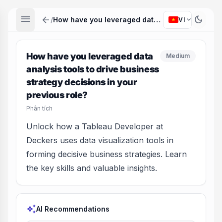
menu
arrow_back
dark_mode
expand_more
/
How have you leveraged data analysis tools to drive business strategy decisions in your previous role?
VI
How have you leveraged data
Medium
analysis tools to drive business
strategy decisions in your
previous role?
Phân tích
Unlock how a Tableau Developer at
Deckers uses data visualization tools in
forming decisive business strategies. Learn
the key skills and valuable insights.
auto_awesome
AI Recommendations