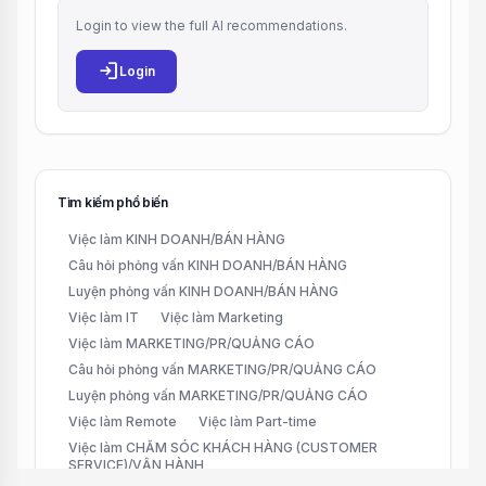
Login to view the full AI recommendations.
login
Login
Tìm kiếm phổ biến
Việc làm KINH DOANH/BÁN HÀNG
Câu hỏi phỏng vấn KINH DOANH/BÁN HÀNG
Luyện phỏng vấn KINH DOANH/BÁN HÀNG
Việc làm IT
Việc làm Marketing
Việc làm MARKETING/PR/QUẢNG CÁO
Câu hỏi phỏng vấn MARKETING/PR/QUẢNG CÁO
Luyện phỏng vấn MARKETING/PR/QUẢNG CÁO
Việc làm Remote
Việc làm Part-time
Việc làm CHĂM SÓC KHÁCH HÀNG (CUSTOMER
SERVICE)/VẬN HÀNH