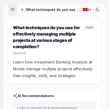
menu
arrow_back
dark_mode
expand_more
/
What techniques do you use for effectively managing multiple projects at various stages of completion?
VI
What techniques do you use for
Hard
effectively managing multiple
projects at various stages of
completion?
Phân tích
Learn how Investment Banking Analysts at
Moelis manage multiple projects effectively.
Gain insights, skills, and strategies.
auto_awesome
AI Recommendations
Login to view the full AI recommendations.