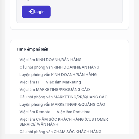
login
Login
Tìm kiếm phổ biến
Việc làm KINH DOANH/BÁN HÀNG
Câu hỏi phỏng vấn KINH DOANH/BÁN HÀNG
Luyện phỏng vấn KINH DOANH/BÁN HÀNG
Việc làm IT
Việc làm Marketing
Việc làm MARKETING/PR/QUẢNG CÁO
Câu hỏi phỏng vấn MARKETING/PR/QUẢNG CÁO
Luyện phỏng vấn MARKETING/PR/QUẢNG CÁO
Việc làm Remote
Việc làm Part-time
Việc làm CHĂM SÓC KHÁCH HÀNG (CUSTOMER
SERVICE)/VẬN HÀNH
Câu hỏi phỏng vấn CHĂM SÓC KHÁCH HÀNG
(CUSTOMER SERVICE)/VẬN HÀNH