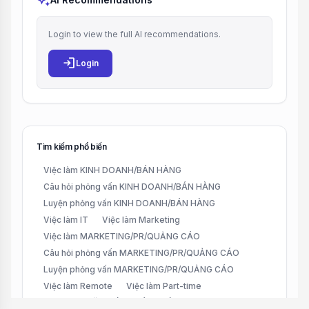
auto_awesome
Login to view the full AI recommendations.
login
Login
Tìm kiếm phổ biến
Việc làm KINH DOANH/BÁN HÀNG
Câu hỏi phỏng vấn KINH DOANH/BÁN HÀNG
Luyện phỏng vấn KINH DOANH/BÁN HÀNG
Việc làm IT
Việc làm Marketing
Việc làm MARKETING/PR/QUẢNG CÁO
Câu hỏi phỏng vấn MARKETING/PR/QUẢNG CÁO
Luyện phỏng vấn MARKETING/PR/QUẢNG CÁO
Việc làm Remote
Việc làm Part-time
Việc làm CHĂM SÓC KHÁCH HÀNG (CUSTOMER