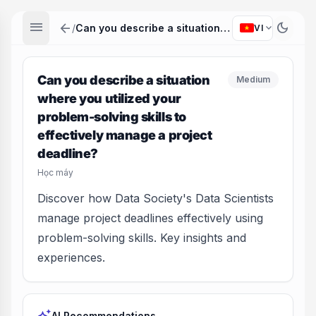
menu
arrow_back
dark_mode
expand_more
/
Can you describe a situation where you utilized your problem-solving skills to effectively manage a project deadline?
VI
Can you describe a situation
Medium
where you utilized your
problem-solving skills to
effectively manage a project
deadline?
Học máy
Discover how Data Society's Data Scientists
manage project deadlines effectively using
problem-solving skills. Key insights and
experiences.
AI Recommendations