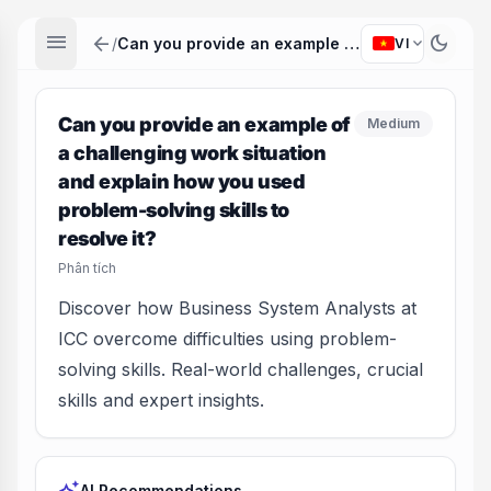
menu
arrow_back
dark_mode
expand_more
/
Can you provide an example of a challenging work situation and explain how you used problem-solving skills to resolve it?
VI
Can you provide an example of
Medium
a challenging work situation
and explain how you used
problem-solving skills to
resolve it?
Phân tích
Discover how Business System Analysts at
ICC overcome difficulties using problem-
solving skills. Real-world challenges, crucial
skills and expert insights.
AI Recommendations