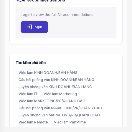
auto_awesome
Login to view the full AI recommendations.
login
Login
Tìm kiếm phổ biến
Việc làm KINH DOANH/BÁN HÀNG
Câu hỏi phỏng vấn KINH DOANH/BÁN HÀNG
Luyện phỏng vấn KINH DOANH/BÁN HÀNG
Việc làm IT
Việc làm Marketing
Việc làm MARKETING/PR/QUẢNG CÁO
Câu hỏi phỏng vấn MARKETING/PR/QUẢNG CÁO
Luyện phỏng vấn MARKETING/PR/QUẢNG CÁO
Việc làm Remote
Việc làm Part-time
Việc làm CHĂM SÓC KHÁCH HÀNG (CUSTOMER