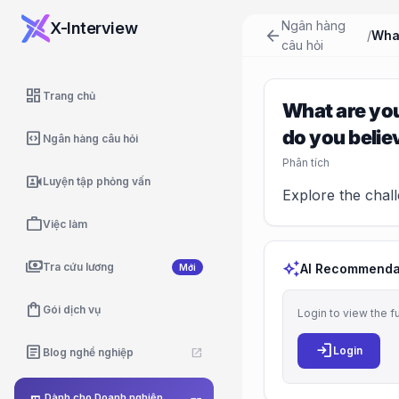
Ngân hàng
X-Interview
arrow_back
/
câu hỏi
dashboard
Trang chủ
What are yo
do you believ
code_blocks
Ngân hàng câu hỏi
Phân tích
video_camera_front
Luyện tập phỏng vấn
Explore the chal
work
Việc làm
payments
auto_awesome
Tra cứu lương
AI Recommenda
Mới
shopping_bag
Gói dịch vụ
Login to view the f
login
article
Login
Blog nghề nghiệp
open_in_new
Dành cho Doanh nghiệp