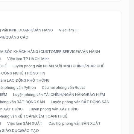
g vấn KINH DOANH/BÁN HÀNG
Việc làm IT
G/PR/QUẢNG CÁO
CHĂM SÓC KHÁCH HÀNG (CUSTOMER SERVICE)/VẬN HÀNH
i
Việc làm TP Hồ Chí Minh
 CHẾ
Luyện phỏng vấn NHÂN SỰ/HÀNH CHÍNH/PHÁP CHẾ
ấn CÔNG NGHỆ THÔNG TIN
 làm LAO ĐỘNG PHỔ THÔNG
hỏi phỏng vấn Python
Câu hỏi phỏng vấn React
HIỂM
Luyện phỏng vấn TÀI CHÍNH/NGÂN HÀNG/BẢO HIỂM
 phỏng vấn BẤT ĐỘNG SẢN
Luyện phỏng vấn BẤT ĐỘNG SẢN
vấn XÂY DỰNG
Luyện phỏng vấn XÂY DỰNG
 phỏng vấn KẾ TOÁN/KIỂM TOÁN/THUẾ
S
Việc làm SẢN XUẤT
Câu hỏi phỏng vấn SẢN XUẤT
àm GIÁO DỤC/ĐÀO TẠO