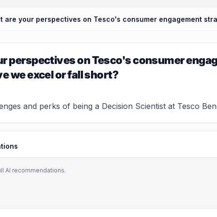
ur perspectives on Tesco's consumer engag
e we excel or fall short?
lenges and perks of being a Decision Scientist at Tesco B
tions
ull AI recommendations.