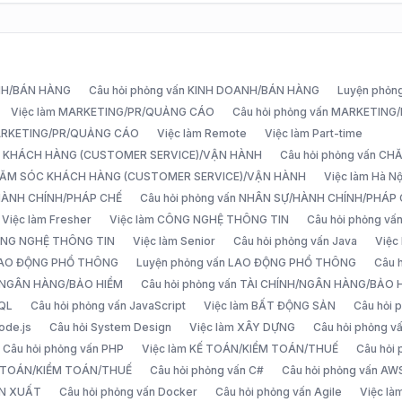
ANH/BÁN HÀNG
Câu hỏi phỏng vấn KINH DOANH/BÁN HÀNG
Luyện phỏn
Việc làm MARKETING/PR/QUẢNG CÁO
Câu hỏi phỏng vấn MARKETIN
MARKETING/PR/QUẢNG CÁO
Việc làm Remote
Việc làm Part-time
C KHÁCH HÀNG (CUSTOMER SERVICE)/VẬN HÀNH
Câu hỏi phỏng vấn 
CHĂM SÓC KHÁCH HÀNG (CUSTOMER SERVICE)/VẬN HÀNH
Việc làm Hà Nộ
/HÀNH CHÍNH/PHÁP CHẾ
Câu hỏi phỏng vấn NHÂN SỰ/HÀNH CHÍNH/PHÁP
Việc làm Fresher
Việc làm CÔNG NGHỆ THÔNG TIN
Câu hỏi phỏng v
ÔNG NGHỆ THÔNG TIN
Việc làm Senior
Câu hỏi phỏng vấn Java
Việc
 LAO ĐỘNG PHỔ THÔNG
Luyện phỏng vấn LAO ĐỘNG PHỔ THÔNG
Câu 
H/NGÂN HÀNG/BẢO HIỂM
Câu hỏi phỏng vấn TÀI CHÍNH/NGÂN HÀNG/BẢO 
SQL
Câu hỏi phỏng vấn JavaScript
Việc làm BẤT ĐỘNG SẢN
Câu hỏi
ode.js
Câu hỏi System Design
Việc làm XÂY DỰNG
Câu hỏi phỏng 
Câu hỏi phỏng vấn PHP
Việc làm KẾ TOÁN/KIỂM TOÁN/THUẾ
Câu hỏi
Ế TOÁN/KIỂM TOÁN/THUẾ
Câu hỏi phỏng vấn C#
Câu hỏi phỏng vấn AW
ẢN XUẤT
Câu hỏi phỏng vấn Docker
Câu hỏi phỏng vấn Agile
Việc l