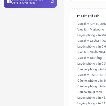
apartment
open_in_new
Đăng tin tuyển dụng
Tìm kiếm phổ biến
Việc làm KINH DO
Việc làm Marketing
Luyện phỏng vấn 
Việc làm CHĂM SÓ
Luyện phỏng vấn 
Việc làm NHÂN SỰ
Việc làm Đà Nẵng
Luyện phỏng vấn C
Câu hỏi phỏng vấn
Việc làm TÀI CHÍN
Câu hỏi phỏng vấn 
Câu hỏi phỏng vấn N
Câu hỏi thuật toán
Luyện phỏng vấn K
Luyện phỏng vấn S