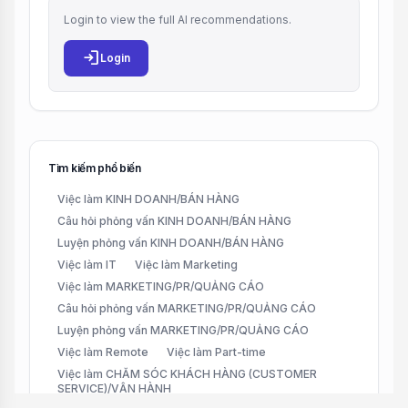
Login to view the full AI recommendations.
login
Login
Tìm kiếm phổ biến
Việc làm KINH DOANH/BÁN HÀNG
Câu hỏi phỏng vấn KINH DOANH/BÁN HÀNG
Luyện phỏng vấn KINH DOANH/BÁN HÀNG
Việc làm IT
Việc làm Marketing
Việc làm MARKETING/PR/QUẢNG CÁO
Câu hỏi phỏng vấn MARKETING/PR/QUẢNG CÁO
Luyện phỏng vấn MARKETING/PR/QUẢNG CÁO
Việc làm Remote
Việc làm Part-time
Việc làm CHĂM SÓC KHÁCH HÀNG (CUSTOMER
SERVICE)/VẬN HÀNH