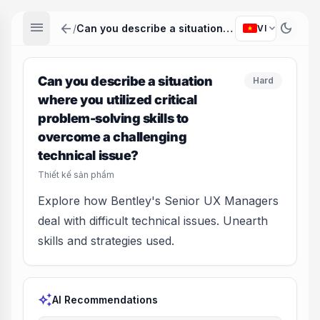
menu
arrow_back
dark_mode
expand_more
/
Can you describe a situation where you utilized critical problem-solving skills to overcome a challenging technical issue?
VI
Can you describe a situation
Hard
where you utilized critical
problem-solving skills to
overcome a challenging
technical issue?
Thiết kế sản phẩm
Explore how Bentley's Senior UX Managers
deal with difficult technical issues. Unearth
skills and strategies used.
auto_awesome
AI Recommendations