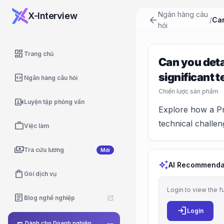
Ngân hàng câu
X-Interview
arrow_back
/
hỏi
dashboard
Trang chủ
Can you deta
significant 
code_blocks
Ngân hàng câu hỏi
Chiến lược sản phẩm
video_camera_front
Luyện tập phỏng vấn
Explore how a P
technical challen
work
Việc làm
payments
Tra cứu lương
Mới
auto_awesome
AI Recommenda
shopping_bag
Gói dịch vụ
Login to view the f
article
Blog nghề nghiệp
open_in_new
login
Login
Dành cho Doanh nghiệp