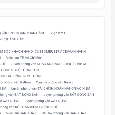
g vấn KINH DOANH/BÁN HÀNG
Việc làm IT
G/PR/QUẢNG CÁO
CHĂM SÓC KHÁCH HÀNG (CUSTOMER SERVICE)/VẬN HÀNH
i
Việc làm TP Hồ Chí Minh
 CHẾ
Luyện phỏng vấn NHÂN SỰ/HÀNH CHÍNH/PHÁP CHẾ
ấn CÔNG NGHỆ THÔNG TIN
 làm LAO ĐỘNG PHỔ THÔNG
hỏi phỏng vấn Python
Câu hỏi phỏng vấn React
HIỂM
Luyện phỏng vấn TÀI CHÍNH/NGÂN HÀNG/BẢO HIỂM
 phỏng vấn BẤT ĐỘNG SẢN
Luyện phỏng vấn BẤT ĐỘNG SẢN
vấn XÂY DỰNG
Luyện phỏng vấn XÂY DỰNG
 phỏng vấn KẾ TOÁN/KIỂM TOÁN/THUẾ
S
Việc làm SẢN XUẤT
Câu hỏi phỏng vấn SẢN XUẤT