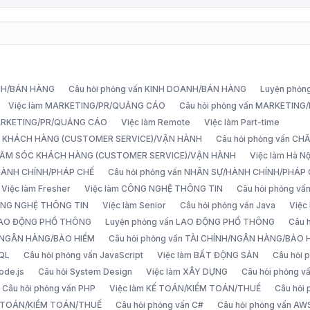
ANH/BÁN HÀNG
Câu hỏi phỏng vấn KINH DOANH/BÁN HÀNG
Luyện phỏn
Việc làm MARKETING/PR/QUẢNG CÁO
Câu hỏi phỏng vấn MARKETIN
MARKETING/PR/QUẢNG CÁO
Việc làm Remote
Việc làm Part-time
C KHÁCH HÀNG (CUSTOMER SERVICE)/VẬN HÀNH
Câu hỏi phỏng vấn 
CHĂM SÓC KHÁCH HÀNG (CUSTOMER SERVICE)/VẬN HÀNH
Việc làm Hà Nộ
/HÀNH CHÍNH/PHÁP CHẾ
Câu hỏi phỏng vấn NHÂN SỰ/HÀNH CHÍNH/PHÁP
Việc làm Fresher
Việc làm CÔNG NGHỆ THÔNG TIN
Câu hỏi phỏng v
ÔNG NGHỆ THÔNG TIN
Việc làm Senior
Câu hỏi phỏng vấn Java
Việc
 LAO ĐỘNG PHỔ THÔNG
Luyện phỏng vấn LAO ĐỘNG PHỔ THÔNG
Câu 
H/NGÂN HÀNG/BẢO HIỂM
Câu hỏi phỏng vấn TÀI CHÍNH/NGÂN HÀNG/BẢO 
SQL
Câu hỏi phỏng vấn JavaScript
Việc làm BẤT ĐỘNG SẢN
Câu hỏi
ode.js
Câu hỏi System Design
Việc làm XÂY DỰNG
Câu hỏi phỏng 
Câu hỏi phỏng vấn PHP
Việc làm KẾ TOÁN/KIỂM TOÁN/THUẾ
Câu hỏi
Ế TOÁN/KIỂM TOÁN/THUẾ
Câu hỏi phỏng vấn C#
Câu hỏi phỏng vấn AW