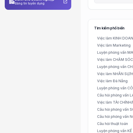
apartment
open_in_new
Đăng tin tuyển dụng
Tìm kiếm phổ biến
Việc làm KINH DO
Việc làm Marketing
Luyện phỏng vấn 
Việc làm CHĂM SÓ
Luyện phỏng vấn 
Việc làm NHÂN SỰ
Việc làm Đà Nẵng
Luyện phỏng vấn C
Câu hỏi phỏng vấn
Việc làm TÀI CHÍN
Câu hỏi phỏng vấn 
Câu hỏi phỏng vấn N
Câu hỏi thuật toán
Luyện phỏng vấn K