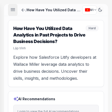
menu
arrow_back
dark_mode
expand_more
/
How Have You Utilized Data Analytics in Past Projects to Drive Business Decisions?
VI
How Have You Utilized Data
Hard
Analytics in Past Projects to Drive
Business Decisions?
Lập trình
Explore how Salesforce Litify developers at
Wallace Miller leverage data analytics to
drive business decisions. Uncover their
skills, insights, and methodologies.
auto_awesome
AI Recommendations
Login to view the full AI recommendations.