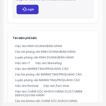
login
Login
Tìm kiếm phổ biến
Việc làm KINH DOANH/BÁN HÀNG
Câu hỏi phỏng vấn KINH DOANH/BÁN HÀNG
Luyện phỏng vấn KINH DOANH/BÁN HÀNG
Việc làm IT
Việc làm Marketing
Việc làm MARKETING/PR/QUẢNG CÁO
Câu hỏi phỏng vấn MARKETING/PR/QUẢNG CÁO
Luyện phỏng vấn MARKETING/PR/QUẢNG CÁO
Việc làm Remote
Việc làm Part-time
Việc làm CHĂM SÓC KHÁCH HÀNG (CUSTOMER
SERVICE)/VẬN HÀNH
Câu hỏi phỏng vấn CHĂM SÓC KHÁCH HÀNG
(CUSTOMER SERVICE)/VẬN HÀNH