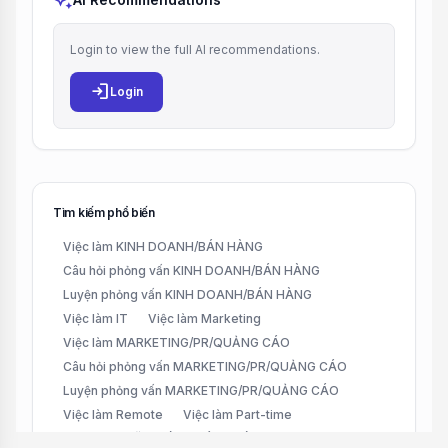
auto_awesome
Login to view the full AI recommendations.
login
Login
Tìm kiếm phổ biến
Việc làm KINH DOANH/BÁN HÀNG
Câu hỏi phỏng vấn KINH DOANH/BÁN HÀNG
Luyện phỏng vấn KINH DOANH/BÁN HÀNG
Việc làm IT
Việc làm Marketing
Việc làm MARKETING/PR/QUẢNG CÁO
Câu hỏi phỏng vấn MARKETING/PR/QUẢNG CÁO
Luyện phỏng vấn MARKETING/PR/QUẢNG CÁO
Việc làm Remote
Việc làm Part-time
Việc làm CHĂM SÓC KHÁCH HÀNG (CUSTOMER