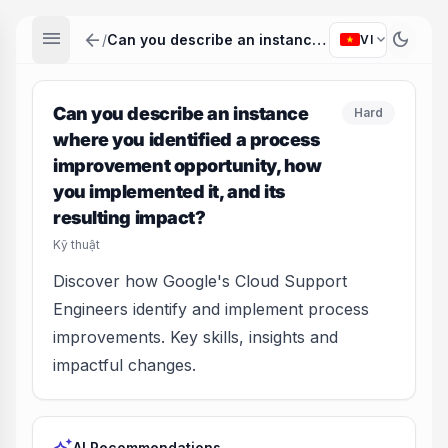
menu
arrow_back
dark_mode
expand_more
/
Can you describe an instance where you identified a process improvement opportunity, how you implemented it, and its resulting impact?
VI
Can you describe an instance
Hard
where you identified a process
improvement opportunity, how
you implemented it, and its
resulting impact?
Kỹ thuật
Discover how Google's Cloud Support
Engineers identify and implement process
improvements. Key skills, insights and
impactful changes.
AI Recommendations