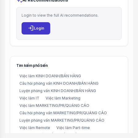
auto_awesome
Login to view the full AI recommendations.
login
Login
Tìm kiếm phổ biến
Việc làm KINH DOANH/BÁN HÀNG
Câu hỏi phỏng vấn KINH DOANH/BÁN HÀNG
Luyện phỏng vấn KINH DOANH/BÁN HÀNG
Việc làm IT
Việc làm Marketing
Việc làm MARKETING/PR/QUẢNG CÁO
Câu hỏi phỏng vấn MARKETING/PR/QUẢNG CÁO
Luyện phỏng vấn MARKETING/PR/QUẢNG CÁO
Việc làm Remote
Việc làm Part-time
Việc làm CHĂM SÓC KHÁCH HÀNG (CUSTOMER