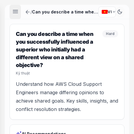
menu
arrow_back
dark_mode
expand_more
/
Can you describe a time when you successfully influenced a superior who initially had a different view on a shared objective?
VI
Can you describe a time when
Hard
you successfully influenced a
superior who initially had a
different view on a shared
objective?
Kỹ thuật
Understand how AWS Cloud Support
Engineers manage differing opinions to
achieve shared goals. Key skills, insights, and
conflict resolution strategies.
AI Recommendations