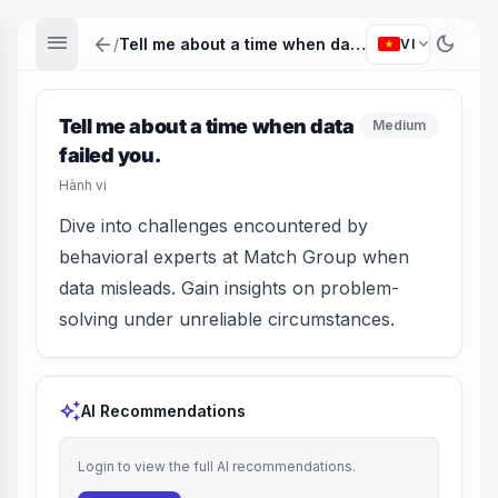
menu
arrow_back
dark_mode
expand_more
/
Tell me about a time when data failed you.
VI
Tell me about a time when data
Medium
failed you.
Hành vi
Dive into challenges encountered by
behavioral experts at Match Group when
data misleads. Gain insights on problem-
solving under unreliable circumstances.
auto_awesome
AI Recommendations
Login to view the full AI recommendations.