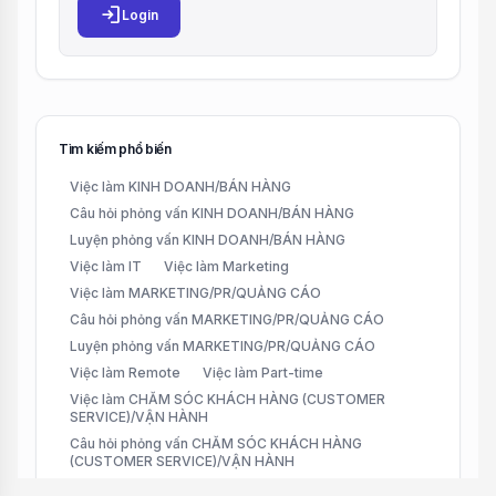
login
Login
Tìm kiếm phổ biến
Việc làm KINH DOANH/BÁN HÀNG
Câu hỏi phỏng vấn KINH DOANH/BÁN HÀNG
Luyện phỏng vấn KINH DOANH/BÁN HÀNG
Việc làm IT
Việc làm Marketing
Việc làm MARKETING/PR/QUẢNG CÁO
Câu hỏi phỏng vấn MARKETING/PR/QUẢNG CÁO
Luyện phỏng vấn MARKETING/PR/QUẢNG CÁO
Việc làm Remote
Việc làm Part-time
Việc làm CHĂM SÓC KHÁCH HÀNG (CUSTOMER
SERVICE)/VẬN HÀNH
Câu hỏi phỏng vấn CHĂM SÓC KHÁCH HÀNG
(CUSTOMER SERVICE)/VẬN HÀNH
Luyện phỏng vấn CHĂM SÓC KHÁCH HÀNG