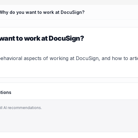
Why do you want to work at DocuSign?
want to work at DocuSign?
ehavioral aspects of working at DocuSign, and how to artic
tions
ull AI recommendations.