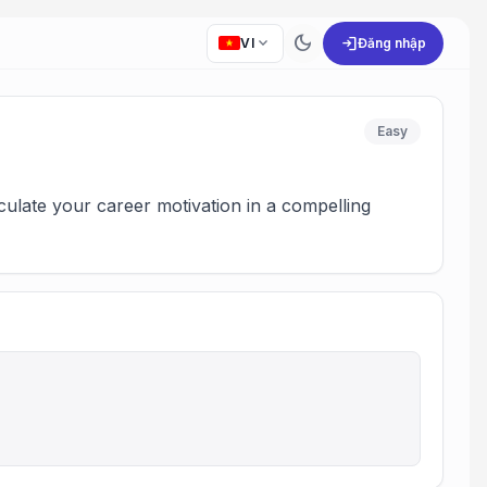
dark_mode
expand_more
login
VI
Đăng nhập
Easy
ulate your career motivation in a compelling