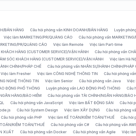
ANH/BÁN HÀNG
Câu hỏi phỏng vấn KINH DOANH/BÁN HÀNG
Luyện phỏn
Việc làm MARKETING/PR/QUẢNG CÁO
Câu hỏi phỏng vấn MARKETIN
MARKETING/PR/QUẢNG CÁO
Việc làm Remote
Việc làm Part-time
C KHÁCH HÀNG (CUSTOMER SERVICE)/VẬN HÀNH
Câu hỏi phỏng vấn 
CHĂM SÓC KHÁCH HÀNG (CUSTOMER SERVICE)/VẬN HÀNH
Việc làm Hà Nộ
/HÀNH CHÍNH/PHÁP CHẾ
Câu hỏi phỏng vấn NHÂN SỰ/HÀNH CHÍNH/PHÁP
Việc làm Fresher
Việc làm CÔNG NGHỆ THÔNG TIN
Câu hỏi phỏng v
ÔNG NGHỆ THÔNG TIN
Việc làm Senior
Câu hỏi phỏng vấn Java
Việc
 LAO ĐỘNG PHỔ THÔNG
Luyện phỏng vấn LAO ĐỘNG PHỔ THÔNG
Câu 
H/NGÂN HÀNG/BẢO HIỂM
Câu hỏi phỏng vấn TÀI CHÍNH/NGÂN HÀNG/BẢO 
SQL
Câu hỏi phỏng vấn JavaScript
Việc làm BẤT ĐỘNG SẢN
Câu hỏi
ode.js
Câu hỏi System Design
Việc làm XÂY DỰNG
Câu hỏi phỏng 
Câu hỏi phỏng vấn PHP
Việc làm KẾ TOÁN/KIỂM TOÁN/THUẾ
Câu hỏi
Ế TOÁN/KIỂM TOÁN/THUẾ
Câu hỏi phỏng vấn C#
Câu hỏi phỏng vấn AW
ẢN XUẤT
Câu hỏi phỏng vấn Docker
Câu hỏi phỏng vấn Agile
Việc l