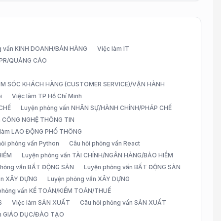
g vấn KINH DOANH/BÁN HÀNG
Việc làm IT
G/PR/QUẢNG CÁO
CHĂM SÓC KHÁCH HÀNG (CUSTOMER SERVICE)/VẬN HÀNH
i
Việc làm TP Hồ Chí Minh
 CHẾ
Luyện phỏng vấn NHÂN SỰ/HÀNH CHÍNH/PHÁP CHẾ
ấn CÔNG NGHỆ THÔNG TIN
 làm LAO ĐỘNG PHỔ THÔNG
hỏi phỏng vấn Python
Câu hỏi phỏng vấn React
HIỂM
Luyện phỏng vấn TÀI CHÍNH/NGÂN HÀNG/BẢO HIỂM
 phỏng vấn BẤT ĐỘNG SẢN
Luyện phỏng vấn BẤT ĐỘNG SẢN
vấn XÂY DỰNG
Luyện phỏng vấn XÂY DỰNG
 phỏng vấn KẾ TOÁN/KIỂM TOÁN/THUẾ
S
Việc làm SẢN XUẤT
Câu hỏi phỏng vấn SẢN XUẤT
àm GIÁO DỤC/ĐÀO TẠO