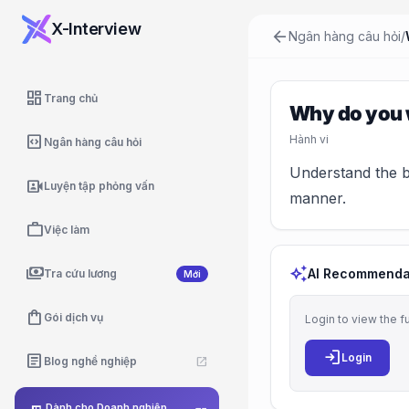
X-Interview
arrow_back
Ngân hàng câu hỏi
/
dashboard
Trang chủ
Why do you 
code_blocks
Hành vi
Ngân hàng câu hỏi
Understand the b
video_camera_front
Luyện tập phỏng vấn
manner.
work
Việc làm
payments
auto_awesome
AI Recommenda
Tra cứu lương
Mới
shopping_bag
Gói dịch vụ
Login to view the f
login
article
Login
Blog nghề nghiệp
open_in_new
Dành cho Doanh nghiệp