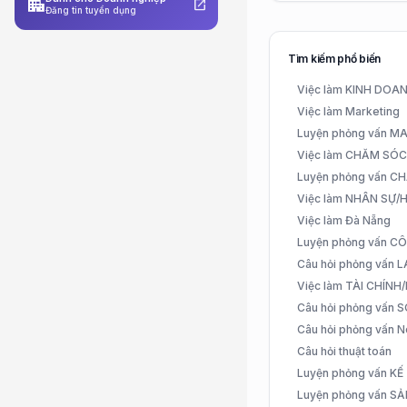
apartment
open_in_new
Đăng tin tuyển dụng
Tìm kiếm phổ biến
Việc làm KINH DO
Việc làm Marketing
Luyện phỏng vấn 
Việc làm CHĂM SÓ
Luyện phỏng vấn 
Việc làm NHÂN SỰ
Việc làm Đà Nẵng
Luyện phỏng vấn C
Câu hỏi phỏng vấn
Việc làm TÀI CHÍN
Câu hỏi phỏng vấn 
Câu hỏi phỏng vấn N
Câu hỏi thuật toán
Luyện phỏng vấn K
Luyện phỏng vấn S