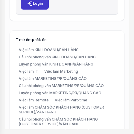
login
Login
Tìm kiếm phổ biến
Việc làm KINH DOANH/BÁN HÀNG
Câu hỏi phỏng vấn KINH DOANH/BÁN HÀNG
Luyện phỏng vấn KINH DOANH/BÁN HÀNG
Việc làm IT
Việc làm Marketing
Việc làm MARKETING/PR/QUẢNG CÁO
Câu hỏi phỏng vấn MARKETING/PR/QUẢNG CÁO
Luyện phỏng vấn MARKETING/PR/QUẢNG CÁO
Việc làm Remote
Việc làm Part-time
Việc làm CHĂM SÓC KHÁCH HÀNG (CUSTOMER
SERVICE)/VẬN HÀNH
Câu hỏi phỏng vấn CHĂM SÓC KHÁCH HÀNG
(CUSTOMER SERVICE)/VẬN HÀNH
Luyện phỏng vấn CHĂM SÓC KHÁCH HÀNG