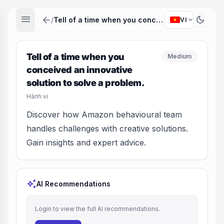
menu
arrow_back
dark_mode
expand_more
/
Tell of a time when you conceived an innovative solution to solve a problem.
VI
Tell of a time when you
Medium
conceived an innovative
solution to solve a problem.
Hành vi
Discover how Amazon behavioural team
handles challenges with creative solutions.
Gain insights and expert advice.
auto_awesome
AI Recommendations
Login to view the full AI recommendations.