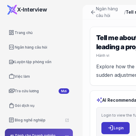
Ngân hàng
X-Interview
arrow_back
/
câu hỏi
dashboard
Trang chủ
Tell me abou
leading a pro
code_blocks
Ngân hàng câu hỏi
Hành vi
video_camera_front
Luyện tập phỏng vấn
Explore how the B
sudden adjustmen
work
Việc làm
payments
Tra cứu lương
Mới
auto_awesome
AI Recommenda
shopping_bag
Gói dịch vụ
Login to view the f
article
Blog nghề nghiệp
open_in_new
login
Login
Dành cho Doanh nghiệp