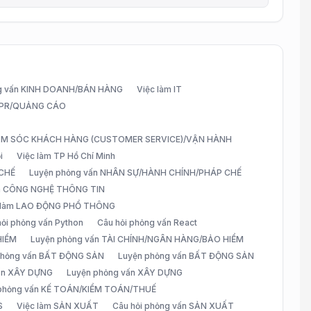
g vấn KINH DOANH/BÁN HÀNG
Việc làm IT
G/PR/QUẢNG CÁO
CHĂM SÓC KHÁCH HÀNG (CUSTOMER SERVICE)/VẬN HÀNH
i
Việc làm TP Hồ Chí Minh
 CHẾ
Luyện phỏng vấn NHÂN SỰ/HÀNH CHÍNH/PHÁP CHẾ
ấn CÔNG NGHỆ THÔNG TIN
 làm LAO ĐỘNG PHỔ THÔNG
hỏi phỏng vấn Python
Câu hỏi phỏng vấn React
HIỂM
Luyện phỏng vấn TÀI CHÍNH/NGÂN HÀNG/BẢO HIỂM
 phỏng vấn BẤT ĐỘNG SẢN
Luyện phỏng vấn BẤT ĐỘNG SẢN
vấn XÂY DỰNG
Luyện phỏng vấn XÂY DỰNG
 phỏng vấn KẾ TOÁN/KIỂM TOÁN/THUẾ
S
Việc làm SẢN XUẤT
Câu hỏi phỏng vấn SẢN XUẤT