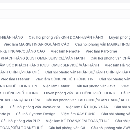
ANH/BÁN HÀNG
Câu hỏi phỏng vấn KINH DOANH/BÁN HÀNG
Luyện phỏn
Việc làm MARKETING/PR/QUẢNG CÁO
Câu hỏi phỏng vấn MARKETIN
MARKETING/PR/QUẢNG CÁO
Việc làm Remote
Việc làm Part-time
C KHÁCH HÀNG (CUSTOMER SERVICE)/VẬN HÀNH
Câu hỏi phỏng vấn 
CHĂM SÓC KHÁCH HÀNG (CUSTOMER SERVICE)/VẬN HÀNH
Việc làm Hà Nộ
/HÀNH CHÍNH/PHÁP CHẾ
Câu hỏi phỏng vấn NHÂN SỰ/HÀNH CHÍNH/PHÁP
Việc làm Fresher
Việc làm CÔNG NGHỆ THÔNG TIN
Câu hỏi phỏng v
ÔNG NGHỆ THÔNG TIN
Việc làm Senior
Câu hỏi phỏng vấn Java
Việc
 LAO ĐỘNG PHỔ THÔNG
Luyện phỏng vấn LAO ĐỘNG PHỔ THÔNG
Câu 
H/NGÂN HÀNG/BẢO HIỂM
Câu hỏi phỏng vấn TÀI CHÍNH/NGÂN HÀNG/BẢO 
SQL
Câu hỏi phỏng vấn JavaScript
Việc làm BẤT ĐỘNG SẢN
Câu hỏi
ode.js
Câu hỏi System Design
Việc làm XÂY DỰNG
Câu hỏi phỏng 
Câu hỏi phỏng vấn PHP
Việc làm KẾ TOÁN/KIỂM TOÁN/THUẾ
Câu hỏi
Ế TOÁN/KIỂM TOÁN/THUẾ
Câu hỏi phỏng vấn C#
Câu hỏi phỏng vấn AW