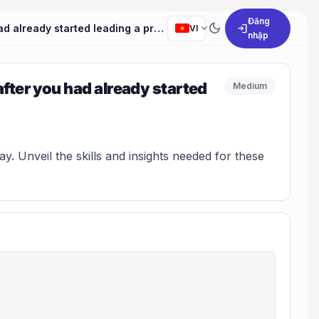
Đăng
dark_mode
expand_more
login
Tell me about a time when someone changed their mind after you had already started leading a project. How did you handle it?
VI
nhập
fter you had already started
Medium
. Unveil the skills and insights needed for these