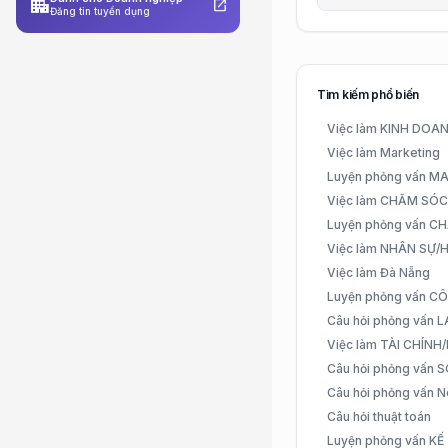
apartment
open_in_new
Đăng tin tuyển dụng
Tìm kiếm phổ biến
Việc làm KINH DO
Việc làm Marketing
Luyện phỏng vấn 
Việc làm CHĂM SÓ
Luyện phỏng vấn 
Việc làm NHÂN SỰ
Việc làm Đà Nẵng
Luyện phỏng vấn C
Câu hỏi phỏng vấn
Việc làm TÀI CHÍN
Câu hỏi phỏng vấn 
Câu hỏi phỏng vấn N
Câu hỏi thuật toán
Luyện phỏng vấn K