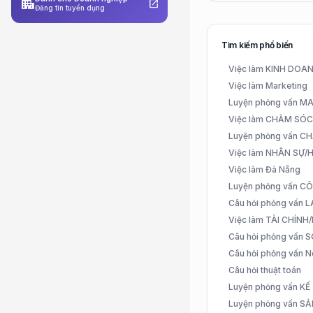
apartment
open_in_new
Đăng tin tuyển dụng
Tìm kiếm phổ biến
Việc làm KINH DO
Việc làm Marketing
Luyện phỏng vấn 
Việc làm CHĂM SÓ
Luyện phỏng vấn 
Việc làm NHÂN SỰ
Việc làm Đà Nẵng
Luyện phỏng vấn C
Câu hỏi phỏng vấn
Việc làm TÀI CHÍN
Câu hỏi phỏng vấn 
Câu hỏi phỏng vấn N
Câu hỏi thuật toán
Luyện phỏng vấn K
Luyện phỏng vấn S