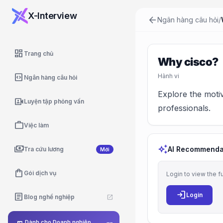
X-Interview
arrow_back
Ngân hàng câu hỏi
/
dashboard
Trang chủ
Why cisco?
code_blocks
Hành vi
Ngân hàng câu hỏi
Explore the motiv
video_camera_front
Luyện tập phỏng vấn
professionals.
work
Việc làm
payments
auto_awesome
AI Recommenda
Tra cứu lương
Mới
shopping_bag
Gói dịch vụ
Login to view the f
login
article
Login
Blog nghề nghiệp
open_in_new
Dành cho Doanh nghiệp