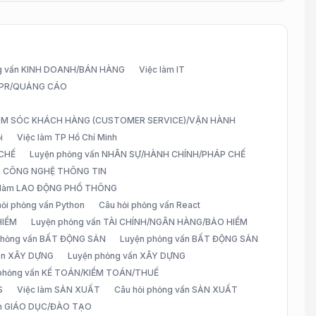
g vấn KINH DOANH/BÁN HÀNG
Việc làm IT
G/PR/QUẢNG CÁO
CHĂM SÓC KHÁCH HÀNG (CUSTOMER SERVICE)/VẬN HÀNH
i
Việc làm TP Hồ Chí Minh
 CHẾ
Luyện phỏng vấn NHÂN SỰ/HÀNH CHÍNH/PHÁP CHẾ
ấn CÔNG NGHỆ THÔNG TIN
 làm LAO ĐỘNG PHỔ THÔNG
hỏi phỏng vấn Python
Câu hỏi phỏng vấn React
HIỂM
Luyện phỏng vấn TÀI CHÍNH/NGÂN HÀNG/BẢO HIỂM
 phỏng vấn BẤT ĐỘNG SẢN
Luyện phỏng vấn BẤT ĐỘNG SẢN
vấn XÂY DỰNG
Luyện phỏng vấn XÂY DỰNG
 phỏng vấn KẾ TOÁN/KIỂM TOÁN/THUẾ
S
Việc làm SẢN XUẤT
Câu hỏi phỏng vấn SẢN XUẤT
àm GIÁO DỤC/ĐÀO TẠO