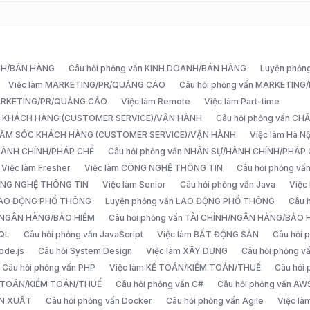
ANH/BÁN HÀNG
Câu hỏi phỏng vấn KINH DOANH/BÁN HÀNG
Luyện phỏn
Việc làm MARKETING/PR/QUẢNG CÁO
Câu hỏi phỏng vấn MARKETIN
MARKETING/PR/QUẢNG CÁO
Việc làm Remote
Việc làm Part-time
C KHÁCH HÀNG (CUSTOMER SERVICE)/VẬN HÀNH
Câu hỏi phỏng vấn 
CHĂM SÓC KHÁCH HÀNG (CUSTOMER SERVICE)/VẬN HÀNH
Việc làm Hà Nộ
/HÀNH CHÍNH/PHÁP CHẾ
Câu hỏi phỏng vấn NHÂN SỰ/HÀNH CHÍNH/PHÁP
Việc làm Fresher
Việc làm CÔNG NGHỆ THÔNG TIN
Câu hỏi phỏng v
ÔNG NGHỆ THÔNG TIN
Việc làm Senior
Câu hỏi phỏng vấn Java
Việc
 LAO ĐỘNG PHỔ THÔNG
Luyện phỏng vấn LAO ĐỘNG PHỔ THÔNG
Câu 
H/NGÂN HÀNG/BẢO HIỂM
Câu hỏi phỏng vấn TÀI CHÍNH/NGÂN HÀNG/BẢO 
SQL
Câu hỏi phỏng vấn JavaScript
Việc làm BẤT ĐỘNG SẢN
Câu hỏi
ode.js
Câu hỏi System Design
Việc làm XÂY DỰNG
Câu hỏi phỏng 
Câu hỏi phỏng vấn PHP
Việc làm KẾ TOÁN/KIỂM TOÁN/THUẾ
Câu hỏi
Ế TOÁN/KIỂM TOÁN/THUẾ
Câu hỏi phỏng vấn C#
Câu hỏi phỏng vấn AW
ẢN XUẤT
Câu hỏi phỏng vấn Docker
Câu hỏi phỏng vấn Agile
Việc l