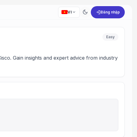
dark_mode
expand_more
login
VI
Đăng nhập
Easy
Cisco. Gain insights and expert advice from industry