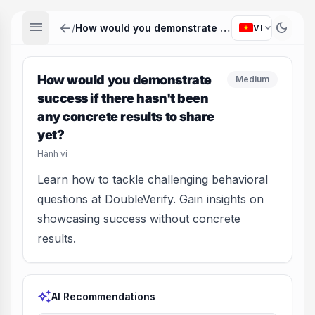
menu
arrow_back
dark_mode
expand_more
/
How would you demonstrate success if there hasn't been any concrete results to share yet?
VI
How would you demonstrate
Medium
success if there hasn't been
any concrete results to share
yet?
Hành vi
Learn how to tackle challenging behavioral
questions at DoubleVerify. Gain insights on
showcasing success without concrete
results.
auto_awesome
AI Recommendations