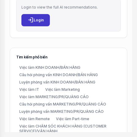
Login to view the full AI recommendations.
login
Login
Tìm kiếm phổ biến
Việc làm KINH DOANH/BÁN HÀNG
Câu hỏi phỏng vấn KINH DOANH/BÁN HÀNG
Luyện phỏng vấn KINH DOANH/BÁN HÀNG
Việc làm IT
Việc làm Marketing
Việc làm MARKETING/PR/QUẢNG CÁO
Câu hỏi phỏng vấn MARKETING/PR/QUẢNG CÁO
Luyện phỏng vấn MARKETING/PR/QUẢNG CÁO
Việc làm Remote
Việc làm Part-time
Việc làm CHĂM SÓC KHÁCH HÀNG (CUSTOMER
SERVICE)/VẬN HÀNH