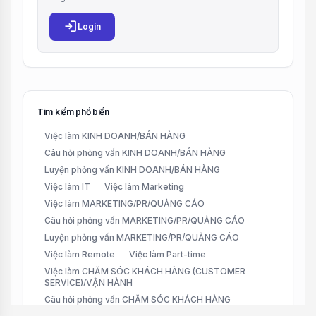
login
Login
Tìm kiếm phổ biến
Việc làm KINH DOANH/BÁN HÀNG
Câu hỏi phỏng vấn KINH DOANH/BÁN HÀNG
Luyện phỏng vấn KINH DOANH/BÁN HÀNG
Việc làm IT
Việc làm Marketing
Việc làm MARKETING/PR/QUẢNG CÁO
Câu hỏi phỏng vấn MARKETING/PR/QUẢNG CÁO
Luyện phỏng vấn MARKETING/PR/QUẢNG CÁO
Việc làm Remote
Việc làm Part-time
Việc làm CHĂM SÓC KHÁCH HÀNG (CUSTOMER
SERVICE)/VẬN HÀNH
Câu hỏi phỏng vấn CHĂM SÓC KHÁCH HÀNG
(CUSTOMER SERVICE)/VẬN HÀNH