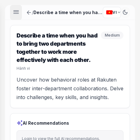
menu
arrow_back
dark_mode
expand_more
/
Describe a time when you had to bring two departments together to work more effectively with each other.
VI
Describe a time when you had
Medium
to bring two departments
together to work more
effectively with each other.
Hành vi
Uncover how behavioral roles at Rakuten
foster inter-department collaborations. Delve
into challenges, key skills, and insights.
auto_awesome
AI Recommendations
Login to view the full AI recommendations.