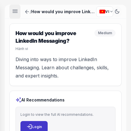
menu
arrow_back
dark_mode
expand_more
/
How would you improve LinkedIn Messaging?
VI
How would you improve
Medium
LinkedIn Messaging?
Hành vi
Diving into ways to improve LinkedIn
Messaging. Learn about challenges, skills,
and expert insights.
auto_awesome
AI Recommendations
Login to view the full AI recommendations.
login
Login