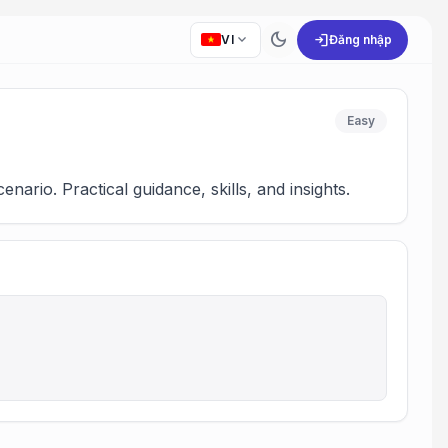
dark_mode
expand_more
login
VI
Đăng nhập
Easy
ario. Practical guidance, skills, and insights.