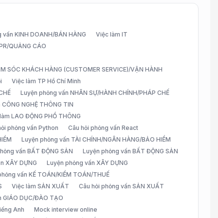
g vấn KINH DOANH/BÁN HÀNG
Việc làm IT
G/PR/QUẢNG CÁO
CHĂM SÓC KHÁCH HÀNG (CUSTOMER SERVICE)/VẬN HÀNH
i
Việc làm TP Hồ Chí Minh
 CHẾ
Luyện phỏng vấn NHÂN SỰ/HÀNH CHÍNH/PHÁP CHẾ
ấn CÔNG NGHỆ THÔNG TIN
 làm LAO ĐỘNG PHỔ THÔNG
hỏi phỏng vấn Python
Câu hỏi phỏng vấn React
HIỂM
Luyện phỏng vấn TÀI CHÍNH/NGÂN HÀNG/BẢO HIỂM
 phỏng vấn BẤT ĐỘNG SẢN
Luyện phỏng vấn BẤT ĐỘNG SẢN
vấn XÂY DỰNG
Luyện phỏng vấn XÂY DỰNG
 phỏng vấn KẾ TOÁN/KIỂM TOÁN/THUẾ
S
Việc làm SẢN XUẤT
Câu hỏi phỏng vấn SẢN XUẤT
àm GIÁO DỤC/ĐÀO TẠO
iếng Anh
Mock interview online