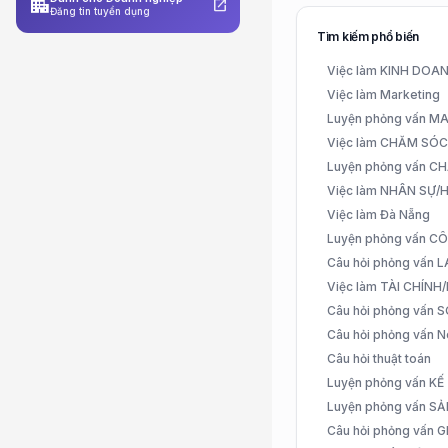
apartment
open_in_new
Đăng tin tuyển dụng
Tìm kiếm phổ biến
Việc làm KINH DO
Việc làm Marketing
Luyện phỏng vấn 
Việc làm CHĂM SÓ
Luyện phỏng vấn 
Việc làm NHÂN SỰ
Việc làm Đà Nẵng
Luyện phỏng vấn C
Câu hỏi phỏng vấn
Việc làm TÀI CHÍN
Câu hỏi phỏng vấn 
Câu hỏi phỏng vấn N
Câu hỏi thuật toán
Luyện phỏng vấn K
Luyện phỏng vấn S
Câu hỏi phỏng vấn