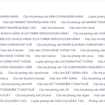
ANH/BÁN HÀNG
Câu hỏi phỏng vấn KINH DOANH/BÁN HÀNG
Luyện phỏn
Việc làm MARKETING/PR/QUẢNG CÁO
Câu hỏi phỏng vấn MARKETIN
MARKETING/PR/QUẢNG CÁO
Việc làm Remote
Việc làm Part-time
C KHÁCH HÀNG (CUSTOMER SERVICE)/VẬN HÀNH
Câu hỏi phỏng vấn 
CHĂM SÓC KHÁCH HÀNG (CUSTOMER SERVICE)/VẬN HÀNH
Việc làm Hà Nộ
/HÀNH CHÍNH/PHÁP CHẾ
Câu hỏi phỏng vấn NHÂN SỰ/HÀNH CHÍNH/PHÁP
Việc làm Fresher
Việc làm CÔNG NGHỆ THÔNG TIN
Câu hỏi phỏng v
ÔNG NGHỆ THÔNG TIN
Việc làm Senior
Câu hỏi phỏng vấn Java
Việc
 LAO ĐỘNG PHỔ THÔNG
Luyện phỏng vấn LAO ĐỘNG PHỔ THÔNG
Câu 
H/NGÂN HÀNG/BẢO HIỂM
Câu hỏi phỏng vấn TÀI CHÍNH/NGÂN HÀNG/BẢO 
SQL
Câu hỏi phỏng vấn JavaScript
Việc làm BẤT ĐỘNG SẢN
Câu hỏi
ode.js
Câu hỏi System Design
Việc làm XÂY DỰNG
Câu hỏi phỏng 
Câu hỏi phỏng vấn PHP
Việc làm KẾ TOÁN/KIỂM TOÁN/THUẾ
Câu hỏi
Ế TOÁN/KIỂM TOÁN/THUẾ
Câu hỏi phỏng vấn C#
Câu hỏi phỏng vấn AW
ẢN XUẤT
Câu hỏi phỏng vấn Docker
Câu hỏi phỏng vấn Agile
Việc l
 GIÁO DỤC/ĐÀO TẠO
Luyện phỏng vấn GIÁO DỤC/ĐÀO TẠO
Phỏng vấn t