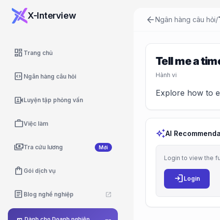
X-Interview
arrow_back
Ngân hàng câu hỏi
/
dashboard
Trang chủ
Tell me a ti
code_blocks
Hành vi
Ngân hàng câu hỏi
Explore how to ef
video_camera_front
Luyện tập phỏng vấn
work
Việc làm
auto_awesome
AI Recommenda
payments
Tra cứu lương
Mới
Login to view the f
shopping_bag
Gói dịch vụ
login
Login
article
Blog nghề nghiệp
open_in_new
Dành cho Doanh nghiệp