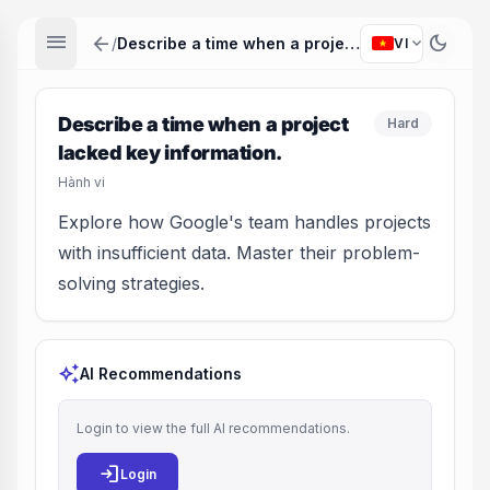
menu
arrow_back
dark_mode
expand_more
/
Describe a time when a project lacked key information.
VI
Describe a time when a project
Hard
lacked key information.
Hành vi
Explore how Google's team handles projects
with insufficient data. Master their problem-
solving strategies.
auto_awesome
AI Recommendations
Login to view the full AI recommendations.
login
Login