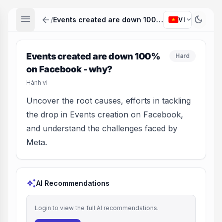
menu
arrow_back
dark_mode
expand_more
/
Events created are down 100% on Facebook - why?
VI
Events created are down 100%
Hard
on Facebook - why?
Hành vi
Uncover the root causes, efforts in tackling
the drop in Events creation on Facebook,
and understand the challenges faced by
Meta.
auto_awesome
AI Recommendations
Login to view the full AI recommendations.