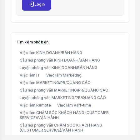
login
Login
Tìm kiếm phổ biến
Việc làm KINH DOANH/BÁN HÀNG
Câu hỏi phỏng vấn KINH DOANH/BÁN HÀNG
Luyện phỏng vấn KINH DOANH/BÁN HÀNG
Việc làm IT
Việc làm Marketing
Việc làm MARKETING/PR/QUẢNG CÁO
Câu hỏi phỏng vấn MARKETING/PR/QUẢNG CÁO
Luyện phỏng vấn MARKETING/PR/QUẢNG CÁO
Việc làm Remote
Việc làm Part-time
Việc làm CHĂM SÓC KHÁCH HÀNG (CUSTOMER
SERVICE)/VẬN HÀNH
Câu hỏi phỏng vấn CHĂM SÓC KHÁCH HÀNG
(CUSTOMER SERVICE)/VẬN HÀNH
Luyện phỏng vấn CHĂM SÓC KHÁCH HÀNG