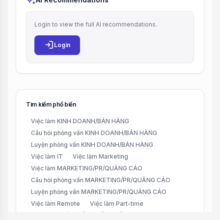
auto_awesome
Login to view the full AI recommendations.
login
Login
Tìm kiếm phổ biến
Việc làm KINH DOANH/BÁN HÀNG
Câu hỏi phỏng vấn KINH DOANH/BÁN HÀNG
Luyện phỏng vấn KINH DOANH/BÁN HÀNG
Việc làm IT
Việc làm Marketing
Việc làm MARKETING/PR/QUẢNG CÁO
Câu hỏi phỏng vấn MARKETING/PR/QUẢNG CÁO
Luyện phỏng vấn MARKETING/PR/QUẢNG CÁO
Việc làm Remote
Việc làm Part-time
Việc làm CHĂM SÓC KHÁCH HÀNG (CUSTOMER