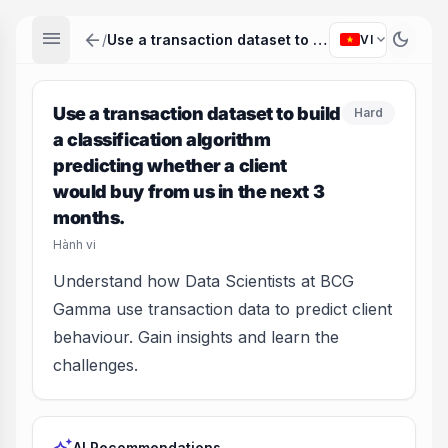
menu
arrow_back
dark_mode
expand_more
/
Use a transaction dataset to build a classification algorithm predicting whether a client would buy from us in the next 3 months.
VI
Use a transaction dataset to build
Hard
a classification algorithm
predicting whether a client
would buy from us in the next 3
months.
Hành vi
Understand how Data Scientists at BCG
Gamma use transaction data to predict client
behaviour. Gain insights and learn the
challenges.
AI Recommendations