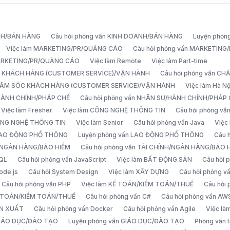
ANH/BÁN HÀNG
Câu hỏi phỏng vấn KINH DOANH/BÁN HÀNG
Luyện phỏn
Việc làm MARKETING/PR/QUẢNG CÁO
Câu hỏi phỏng vấn MARKETIN
MARKETING/PR/QUẢNG CÁO
Việc làm Remote
Việc làm Part-time
C KHÁCH HÀNG (CUSTOMER SERVICE)/VẬN HÀNH
Câu hỏi phỏng vấn 
CHĂM SÓC KHÁCH HÀNG (CUSTOMER SERVICE)/VẬN HÀNH
Việc làm Hà Nộ
/HÀNH CHÍNH/PHÁP CHẾ
Câu hỏi phỏng vấn NHÂN SỰ/HÀNH CHÍNH/PHÁP
Việc làm Fresher
Việc làm CÔNG NGHỆ THÔNG TIN
Câu hỏi phỏng v
ÔNG NGHỆ THÔNG TIN
Việc làm Senior
Câu hỏi phỏng vấn Java
Việc
 LAO ĐỘNG PHỔ THÔNG
Luyện phỏng vấn LAO ĐỘNG PHỔ THÔNG
Câu 
H/NGÂN HÀNG/BẢO HIỂM
Câu hỏi phỏng vấn TÀI CHÍNH/NGÂN HÀNG/BẢO 
SQL
Câu hỏi phỏng vấn JavaScript
Việc làm BẤT ĐỘNG SẢN
Câu hỏi
ode.js
Câu hỏi System Design
Việc làm XÂY DỰNG
Câu hỏi phỏng 
Câu hỏi phỏng vấn PHP
Việc làm KẾ TOÁN/KIỂM TOÁN/THUẾ
Câu hỏi
Ế TOÁN/KIỂM TOÁN/THUẾ
Câu hỏi phỏng vấn C#
Câu hỏi phỏng vấn AW
ẢN XUẤT
Câu hỏi phỏng vấn Docker
Câu hỏi phỏng vấn Agile
Việc l
 GIÁO DỤC/ĐÀO TẠO
Luyện phỏng vấn GIÁO DỤC/ĐÀO TẠO
Phỏng vấn t