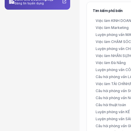
apartment
open_in_new
Đăng tin tuyển dụng
Tìm kiếm phổ biến
Việc làm KINH DO
Việc làm Marketing
Luyện phỏng vấn 
Việc làm CHĂM SÓ
Luyện phỏng vấn 
Việc làm NHÂN SỰ
Việc làm Đà Nẵng
Luyện phỏng vấn C
Câu hỏi phỏng vấn
Việc làm TÀI CHÍN
Câu hỏi phỏng vấn 
Câu hỏi phỏng vấn N
Câu hỏi thuật toán
Luyện phỏng vấn K
Luyện phỏng vấn S
Câu hỏi phỏng vấn