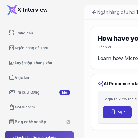
X-Interview
arrow_back
Ngân hàng câu hỏi
/
dashboard
Trang chủ
How have you
code_blocks
Hành vi
Ngân hàng câu hỏi
Learn how Microso
video_camera_front
Luyện tập phỏng vấn
work
Việc làm
auto_awesome
AI Recommenda
payments
Tra cứu lương
Mới
Login to view the f
shopping_bag
Gói dịch vụ
login
Login
article
Blog nghề nghiệp
open_in_new
Dành cho Doanh nghiệp