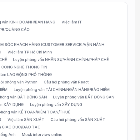
g vấn KINH DOANH/BÁN HÀNG
Việc làm IT
G/PR/QUẢNG CÁO
CHĂM SÓC KHÁCH HÀNG (CUSTOMER SERVICE)/VẬN HÀNH
i
Việc làm TP Hồ Chí Minh
 CHẾ
Luyện phỏng vấn NHÂN SỰ/HÀNH CHÍNH/PHÁP CHẾ
ấn CÔNG NGHỆ THÔNG TIN
 làm LAO ĐỘNG PHỔ THÔNG
hỏi phỏng vấn Python
Câu hỏi phỏng vấn React
HIỂM
Luyện phỏng vấn TÀI CHÍNH/NGÂN HÀNG/BẢO HIỂM
 phỏng vấn BẤT ĐỘNG SẢN
Luyện phỏng vấn BẤT ĐỘNG SẢN
vấn XÂY DỰNG
Luyện phỏng vấn XÂY DỰNG
 phỏng vấn KẾ TOÁN/KIỂM TOÁN/THUẾ
S
Việc làm SẢN XUẤT
Câu hỏi phỏng vấn SẢN XUẤT
àm GIÁO DỤC/ĐÀO TẠO
iếng Anh
Mock interview online