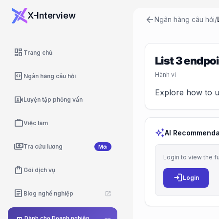
X-Interview
arrow_back
Ngân hàng câu hỏi
/
dashboard
Trang chủ
List 3 endpo
code_blocks
Hành vi
Ngân hàng câu hỏi
Explore how to u
video_camera_front
Luyện tập phỏng vấn
work
Việc làm
auto_awesome
AI Recommenda
payments
Tra cứu lương
Mới
Login to view the f
shopping_bag
Gói dịch vụ
login
Login
article
Blog nghề nghiệp
open_in_new
Dành cho Doanh nghiệp