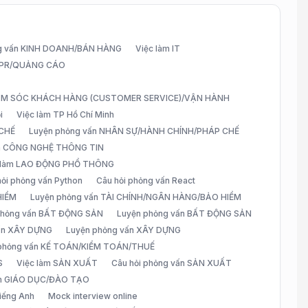
g vấn KINH DOANH/BÁN HÀNG
Việc làm IT
G/PR/QUẢNG CÁO
CHĂM SÓC KHÁCH HÀNG (CUSTOMER SERVICE)/VẬN HÀNH
i
Việc làm TP Hồ Chí Minh
 CHẾ
Luyện phỏng vấn NHÂN SỰ/HÀNH CHÍNH/PHÁP CHẾ
ấn CÔNG NGHỆ THÔNG TIN
 làm LAO ĐỘNG PHỔ THÔNG
hỏi phỏng vấn Python
Câu hỏi phỏng vấn React
HIỂM
Luyện phỏng vấn TÀI CHÍNH/NGÂN HÀNG/BẢO HIỂM
 phỏng vấn BẤT ĐỘNG SẢN
Luyện phỏng vấn BẤT ĐỘNG SẢN
vấn XÂY DỰNG
Luyện phỏng vấn XÂY DỰNG
 phỏng vấn KẾ TOÁN/KIỂM TOÁN/THUẾ
S
Việc làm SẢN XUẤT
Câu hỏi phỏng vấn SẢN XUẤT
àm GIÁO DỤC/ĐÀO TẠO
iếng Anh
Mock interview online