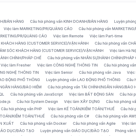
ANH/BÁN HÀNG
Câu hỏi phỏng vấn KINH DOANH/BÁN HÀNG
Luyện phỏn
Việc làm MARKETING/PR/QUẢNG CÁO
Câu hỏi phỏng vấn MARKETIN
MARKETING/PR/QUẢNG CÁO
Việc làm Remote
Việc làm Part-time
C KHÁCH HÀNG (CUSTOMER SERVICE)/VẬN HÀNH
Câu hỏi phỏng vấn 
CHĂM SÓC KHÁCH HÀNG (CUSTOMER SERVICE)/VẬN HÀNH
Việc làm Hà Nộ
/HÀNH CHÍNH/PHÁP CHẾ
Câu hỏi phỏng vấn NHÂN SỰ/HÀNH CHÍNH/PHÁP
Việc làm Fresher
Việc làm CÔNG NGHỆ THÔNG TIN
Câu hỏi phỏng v
ÔNG NGHỆ THÔNG TIN
Việc làm Senior
Câu hỏi phỏng vấn Java
Việc
 LAO ĐỘNG PHỔ THÔNG
Luyện phỏng vấn LAO ĐỘNG PHỔ THÔNG
Câu 
H/NGÂN HÀNG/BẢO HIỂM
Câu hỏi phỏng vấn TÀI CHÍNH/NGÂN HÀNG/BẢO 
SQL
Câu hỏi phỏng vấn JavaScript
Việc làm BẤT ĐỘNG SẢN
Câu hỏi
ode.js
Câu hỏi System Design
Việc làm XÂY DỰNG
Câu hỏi phỏng 
Câu hỏi phỏng vấn PHP
Việc làm KẾ TOÁN/KIỂM TOÁN/THUẾ
Câu hỏi
Ế TOÁN/KIỂM TOÁN/THUẾ
Câu hỏi phỏng vấn C#
Câu hỏi phỏng vấn AW
ẢN XUẤT
Câu hỏi phỏng vấn Docker
Câu hỏi phỏng vấn Agile
Việc l
 GIÁO DỤC/ĐÀO TẠO
Luyện phỏng vấn GIÁO DỤC/ĐÀO TẠO
Phỏng vấn t