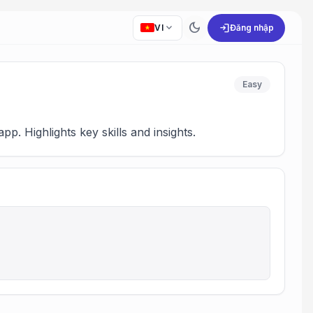
dark_mode
expand_more
login
VI
Đăng nhập
Easy
. Highlights key skills and insights.