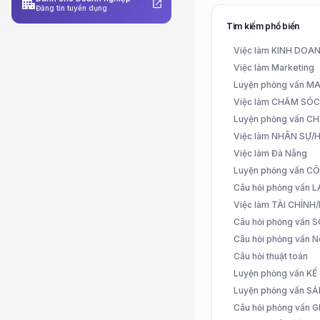
apartment
open_in_new
Đăng tin tuyển dụng
Tìm kiếm phổ biến
Việc làm KINH DO
Việc làm Marketing
Luyện phỏng vấn 
Việc làm CHĂM SÓ
Luyện phỏng vấn 
Việc làm NHÂN SỰ
Việc làm Đà Nẵng
Luyện phỏng vấn C
Câu hỏi phỏng vấn
Việc làm TÀI CHÍN
Câu hỏi phỏng vấn 
Câu hỏi phỏng vấn N
Câu hỏi thuật toán
Luyện phỏng vấn K
Luyện phỏng vấn S
Câu hỏi phỏng vấn