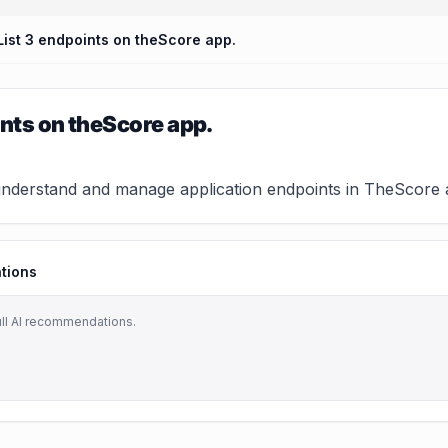
List 3 endpoints on theScore app.
ints on theScore app.
nderstand and manage application endpoints in TheScore app
tions
ull AI recommendations.