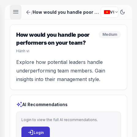
menu
arrow_back
dark_mode
expand_more
/
How would you handle poor performers on your team?
VI
How would you handle poor
Medium
performers on your team?
Hành vi
Explore how potential leaders handle
underperforming team members. Gain
insights into their management style.
auto_awesome
AI Recommendations
Login to view the full AI recommendations.
login
Login