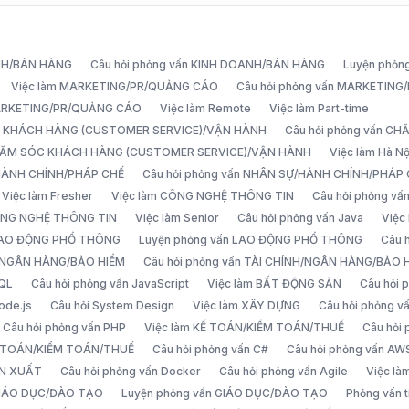
ANH/BÁN HÀNG
Câu hỏi phỏng vấn KINH DOANH/BÁN HÀNG
Luyện phỏn
Việc làm MARKETING/PR/QUẢNG CÁO
Câu hỏi phỏng vấn MARKETIN
MARKETING/PR/QUẢNG CÁO
Việc làm Remote
Việc làm Part-time
C KHÁCH HÀNG (CUSTOMER SERVICE)/VẬN HÀNH
Câu hỏi phỏng vấn 
CHĂM SÓC KHÁCH HÀNG (CUSTOMER SERVICE)/VẬN HÀNH
Việc làm Hà Nộ
/HÀNH CHÍNH/PHÁP CHẾ
Câu hỏi phỏng vấn NHÂN SỰ/HÀNH CHÍNH/PHÁP
Việc làm Fresher
Việc làm CÔNG NGHỆ THÔNG TIN
Câu hỏi phỏng v
ÔNG NGHỆ THÔNG TIN
Việc làm Senior
Câu hỏi phỏng vấn Java
Việc
 LAO ĐỘNG PHỔ THÔNG
Luyện phỏng vấn LAO ĐỘNG PHỔ THÔNG
Câu 
H/NGÂN HÀNG/BẢO HIỂM
Câu hỏi phỏng vấn TÀI CHÍNH/NGÂN HÀNG/BẢO 
SQL
Câu hỏi phỏng vấn JavaScript
Việc làm BẤT ĐỘNG SẢN
Câu hỏi
ode.js
Câu hỏi System Design
Việc làm XÂY DỰNG
Câu hỏi phỏng 
Câu hỏi phỏng vấn PHP
Việc làm KẾ TOÁN/KIỂM TOÁN/THUẾ
Câu hỏi
Ế TOÁN/KIỂM TOÁN/THUẾ
Câu hỏi phỏng vấn C#
Câu hỏi phỏng vấn AW
ẢN XUẤT
Câu hỏi phỏng vấn Docker
Câu hỏi phỏng vấn Agile
Việc l
 GIÁO DỤC/ĐÀO TẠO
Luyện phỏng vấn GIÁO DỤC/ĐÀO TẠO
Phỏng vấn t