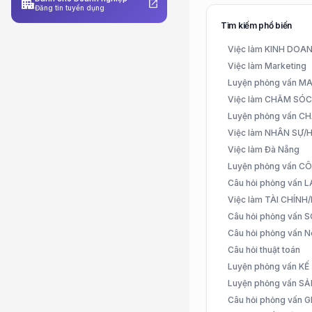
apartment
open_in_new
Đăng tin tuyển dụng
Tìm kiếm phổ biến
Việc làm KINH DO
Việc làm Marketing
Luyện phỏng vấn 
Việc làm CHĂM SÓ
Luyện phỏng vấn 
Việc làm NHÂN SỰ
Việc làm Đà Nẵng
Luyện phỏng vấn C
Câu hỏi phỏng vấn
Việc làm TÀI CHÍN
Câu hỏi phỏng vấn 
Câu hỏi phỏng vấn N
Câu hỏi thuật toán
Luyện phỏng vấn K
Luyện phỏng vấn S
Câu hỏi phỏng vấn