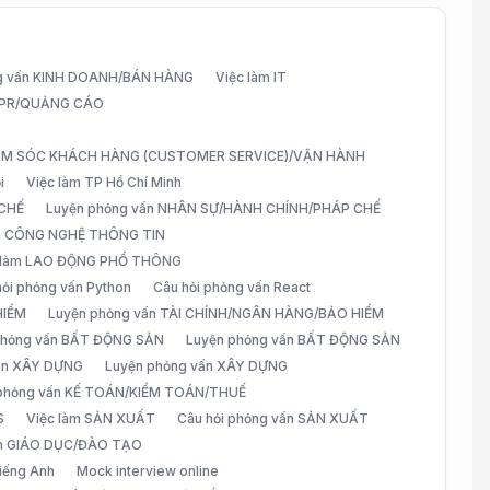
g vấn KINH DOANH/BÁN HÀNG
Việc làm IT
G/PR/QUẢNG CÁO
CHĂM SÓC KHÁCH HÀNG (CUSTOMER SERVICE)/VẬN HÀNH
i
Việc làm TP Hồ Chí Minh
 CHẾ
Luyện phỏng vấn NHÂN SỰ/HÀNH CHÍNH/PHÁP CHẾ
ấn CÔNG NGHỆ THÔNG TIN
 làm LAO ĐỘNG PHỔ THÔNG
hỏi phỏng vấn Python
Câu hỏi phỏng vấn React
HIỂM
Luyện phỏng vấn TÀI CHÍNH/NGÂN HÀNG/BẢO HIỂM
 phỏng vấn BẤT ĐỘNG SẢN
Luyện phỏng vấn BẤT ĐỘNG SẢN
vấn XÂY DỰNG
Luyện phỏng vấn XÂY DỰNG
 phỏng vấn KẾ TOÁN/KIỂM TOÁN/THUẾ
S
Việc làm SẢN XUẤT
Câu hỏi phỏng vấn SẢN XUẤT
àm GIÁO DỤC/ĐÀO TẠO
iếng Anh
Mock interview online