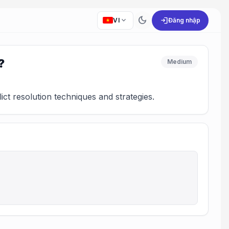
dark_mode
expand_more
login
VI
Đăng nhập
?
Medium
ct resolution techniques and strategies.