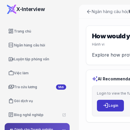
X-Interview
arrow_back
Ngân hàng câu hỏi
/
dashboard
Trang chủ
How would yo
code_blocks
Hành vi
Ngân hàng câu hỏi
Explore how profe
video_camera_front
Luyện tập phỏng vấn
work
Việc làm
auto_awesome
AI Recommenda
payments
Tra cứu lương
Mới
Login to view the f
shopping_bag
Gói dịch vụ
login
Login
article
Blog nghề nghiệp
open_in_new
Dành cho Doanh nghiệp