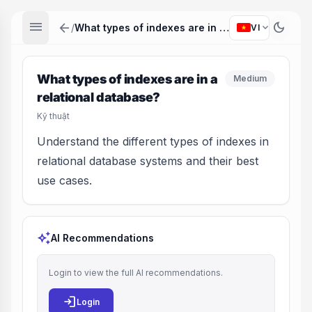
menu
arrow_back
dark_mode
expand_more
/
What types of indexes are in a relational database?
VI
What types of indexes are in a
Medium
relational database?
Kỹ thuật
Understand the different types of indexes in
relational database systems and their best
use cases.
auto_awesome
AI Recommendations
Login to view the full AI recommendations.
login
Login