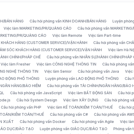
ANH/BÁN HÀNG
Câu hỏi phỏng vấn KINH DOANH/BÁN HÀNG
Luyện phỏn
Việc làm MARKETING/PR/QUẢNG CÁO
Câu hỏi phỏng vấn MARKETIN
MARKETING/PR/QUẢNG CÁO
Việc làm Remote
Việc làm Part-time
C KHÁCH HÀNG (CUSTOMER SERVICE)/VẬN HÀNH
Câu hỏi phỏng vấn 
CHĂM SÓC KHÁCH HÀNG (CUSTOMER SERVICE)/VẬN HÀNH
Việc làm Hà Nộ
/HÀNH CHÍNH/PHÁP CHẾ
Câu hỏi phỏng vấn NHÂN SỰ/HÀNH CHÍNH/PHÁP
Việc làm Fresher
Việc làm CÔNG NGHỆ THÔNG TIN
Câu hỏi phỏng v
ÔNG NGHỆ THÔNG TIN
Việc làm Senior
Câu hỏi phỏng vấn Java
Việc
 LAO ĐỘNG PHỔ THÔNG
Luyện phỏng vấn LAO ĐỘNG PHỔ THÔNG
Câu 
H/NGÂN HÀNG/BẢO HIỂM
Câu hỏi phỏng vấn TÀI CHÍNH/NGÂN HÀNG/BẢO 
SQL
Câu hỏi phỏng vấn JavaScript
Việc làm BẤT ĐỘNG SẢN
Câu hỏi
ode.js
Câu hỏi System Design
Việc làm XÂY DỰNG
Câu hỏi phỏng 
Câu hỏi phỏng vấn PHP
Việc làm KẾ TOÁN/KIỂM TOÁN/THUẾ
Câu hỏi
Ế TOÁN/KIỂM TOÁN/THUẾ
Câu hỏi phỏng vấn C#
Câu hỏi phỏng vấn AW
ẢN XUẤT
Câu hỏi phỏng vấn Docker
Câu hỏi phỏng vấn Agile
Việc l
 GIÁO DỤC/ĐÀO TẠO
Luyện phỏng vấn GIÁO DỤC/ĐÀO TẠO
Phỏng vấn t