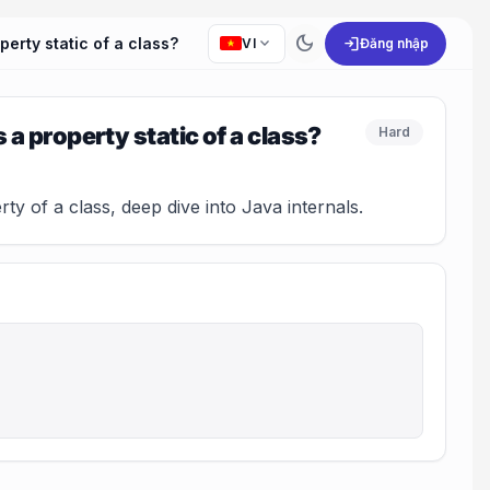
dark_mode
expand_more
login
rty static of a class?
VI
Đăng nhập
 property static of a class?
Hard
 of a class, deep dive into Java internals.