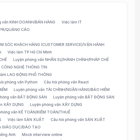
g vấn KINH DOANH/BÁN HÀNG
Việc làm IT
G/PR/QUẢNG CÁO
CHĂM SÓC KHÁCH HÀNG (CUSTOMER SERVICE)/VẬN HÀNH
i
Việc làm TP Hồ Chí Minh
 CHẾ
Luyện phỏng vấn NHÂN SỰ/HÀNH CHÍNH/PHÁP CHẾ
ấn CÔNG NGHỆ THÔNG TIN
 làm LAO ĐỘNG PHỔ THÔNG
hỏi phỏng vấn Python
Câu hỏi phỏng vấn React
HIỂM
Luyện phỏng vấn TÀI CHÍNH/NGÂN HÀNG/BẢO HIỂM
 phỏng vấn BẤT ĐỘNG SẢN
Luyện phỏng vấn BẤT ĐỘNG SẢN
vấn XÂY DỰNG
Luyện phỏng vấn XÂY DỰNG
 phỏng vấn KẾ TOÁN/KIỂM TOÁN/THUẾ
S
Việc làm SẢN XUẤT
Câu hỏi phỏng vấn SẢN XUẤT
àm GIÁO DỤC/ĐÀO TẠO
iếng Anh
Mock interview online