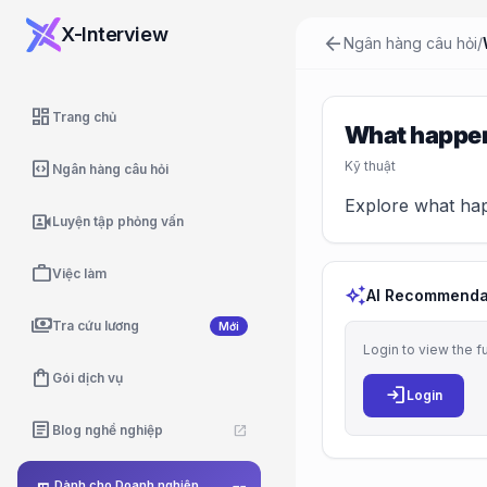
X-Interview
arrow_back
Ngân hàng câu hỏi
/
dashboard
Trang chủ
What happens
code_blocks
Kỹ thuật
Ngân hàng câu hỏi
Explore what hap
video_camera_front
Luyện tập phỏng vấn
work
Việc làm
auto_awesome
AI Recommenda
payments
Tra cứu lương
Mới
Login to view the f
shopping_bag
Gói dịch vụ
login
Login
article
Blog nghề nghiệp
open_in_new
Dành cho Doanh nghiệp