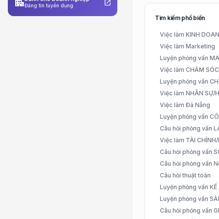
apartment
open_in_new
Đăng tin tuyển dụng
Tìm kiếm phổ biến
Việc làm KINH DO
Việc làm Marketing
Luyện phỏng vấn 
Việc làm CHĂM SÓ
Luyện phỏng vấn 
Việc làm NHÂN SỰ
Việc làm Đà Nẵng
Luyện phỏng vấn C
Câu hỏi phỏng vấn
Việc làm TÀI CHÍN
Câu hỏi phỏng vấn 
Câu hỏi phỏng vấn N
Câu hỏi thuật toán
Luyện phỏng vấn K
Luyện phỏng vấn S
Câu hỏi phỏng vấn