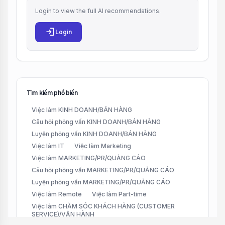
Login to view the full AI recommendations.
login
Login
Tìm kiếm phổ biến
Việc làm KINH DOANH/BÁN HÀNG
Câu hỏi phỏng vấn KINH DOANH/BÁN HÀNG
Luyện phỏng vấn KINH DOANH/BÁN HÀNG
Việc làm IT
Việc làm Marketing
Việc làm MARKETING/PR/QUẢNG CÁO
Câu hỏi phỏng vấn MARKETING/PR/QUẢNG CÁO
Luyện phỏng vấn MARKETING/PR/QUẢNG CÁO
Việc làm Remote
Việc làm Part-time
Việc làm CHĂM SÓC KHÁCH HÀNG (CUSTOMER
SERVICE)/VẬN HÀNH