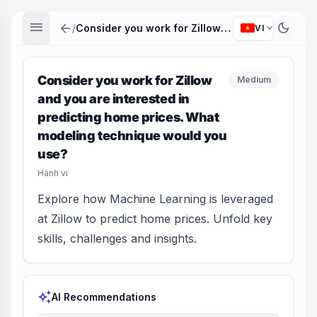
menu
arrow_back
dark_mode
expand_more
/
Consider you work for Zillow and you are interested in predicting home prices. What modeling technique would you use?
VI
Consider you work for Zillow
Medium
and you are interested in
predicting home prices. What
modeling technique would you
use?
Hành vi
Explore how Machine Learning is leveraged
at Zillow to predict home prices. Unfold key
skills, challenges and insights.
auto_awesome
AI Recommendations