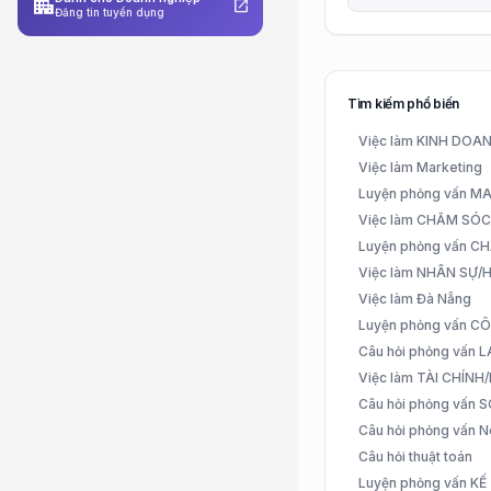
apartment
open_in_new
Đăng tin tuyển dụng
Tìm kiếm phổ biến
Việc làm KINH DO
Việc làm Marketing
Luyện phỏng vấn 
Việc làm CHĂM SÓ
Luyện phỏng vấn 
Việc làm NHÂN SỰ
Việc làm Đà Nẵng
Luyện phỏng vấn C
Câu hỏi phỏng vấn
Việc làm TÀI CHÍN
Câu hỏi phỏng vấn 
Câu hỏi phỏng vấn N
Câu hỏi thuật toán
Luyện phỏng vấn K