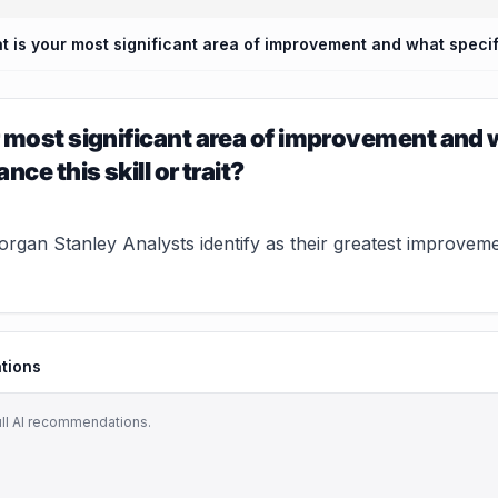
 most significant area of improvement and 
nce this skill or trait?
rgan Stanley Analysts identify as their greatest improvem
tions
ull AI recommendations.