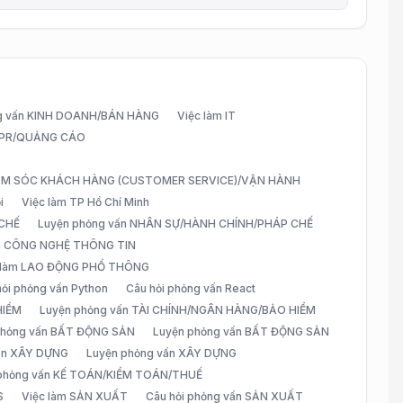
g vấn KINH DOANH/BÁN HÀNG
Việc làm IT
G/PR/QUẢNG CÁO
CHĂM SÓC KHÁCH HÀNG (CUSTOMER SERVICE)/VẬN HÀNH
i
Việc làm TP Hồ Chí Minh
 CHẾ
Luyện phỏng vấn NHÂN SỰ/HÀNH CHÍNH/PHÁP CHẾ
ấn CÔNG NGHỆ THÔNG TIN
 làm LAO ĐỘNG PHỔ THÔNG
hỏi phỏng vấn Python
Câu hỏi phỏng vấn React
HIỂM
Luyện phỏng vấn TÀI CHÍNH/NGÂN HÀNG/BẢO HIỂM
 phỏng vấn BẤT ĐỘNG SẢN
Luyện phỏng vấn BẤT ĐỘNG SẢN
vấn XÂY DỰNG
Luyện phỏng vấn XÂY DỰNG
 phỏng vấn KẾ TOÁN/KIỂM TOÁN/THUẾ
S
Việc làm SẢN XUẤT
Câu hỏi phỏng vấn SẢN XUẤT