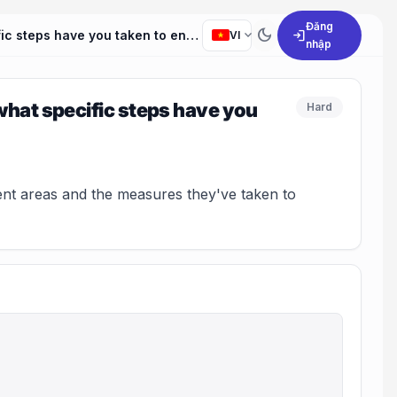
Đăng
dark_mode
expand_more
login
What is your most significant area of improvement and what specific steps have you taken to enhance this skill or trait?
VI
nhập
what specific steps have you
Hard
ent areas and the measures they've taken to