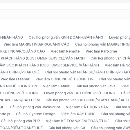
ANH/BÁN HÀNG
Câu hỏi phỏng vấn KINH DOANH/BÁN HÀNG
Luyện phỏn
Việc làm MARKETING/PR/QUẢNG CÁO
Câu hỏi phỏng vấn MARKETIN
MARKETING/PR/QUẢNG CÁO
Việc làm Remote
Việc làm Part-time
C KHÁCH HÀNG (CUSTOMER SERVICE)/VẬN HÀNH
Câu hỏi phỏng vấn 
CHĂM SÓC KHÁCH HÀNG (CUSTOMER SERVICE)/VẬN HÀNH
Việc làm Hà Nộ
/HÀNH CHÍNH/PHÁP CHẾ
Câu hỏi phỏng vấn NHÂN SỰ/HÀNH CHÍNH/PHÁP
Việc làm Fresher
Việc làm CÔNG NGHỆ THÔNG TIN
Câu hỏi phỏng v
ÔNG NGHỆ THÔNG TIN
Việc làm Senior
Câu hỏi phỏng vấn Java
Việc
 LAO ĐỘNG PHỔ THÔNG
Luyện phỏng vấn LAO ĐỘNG PHỔ THÔNG
Câu 
H/NGÂN HÀNG/BẢO HIỂM
Câu hỏi phỏng vấn TÀI CHÍNH/NGÂN HÀNG/BẢO 
SQL
Câu hỏi phỏng vấn JavaScript
Việc làm BẤT ĐỘNG SẢN
Câu hỏi
ode.js
Câu hỏi System Design
Việc làm XÂY DỰNG
Câu hỏi phỏng 
Câu hỏi phỏng vấn PHP
Việc làm KẾ TOÁN/KIỂM TOÁN/THUẾ
Câu hỏi
Ế TOÁN/KIỂM TOÁN/THUẾ
Câu hỏi phỏng vấn C#
Câu hỏi phỏng vấn AW