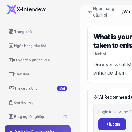
Ngân hàng
X-Interview
arrow_back
/
câu hỏi
dashboard
Trang chủ
What is your
taken to enha
code_blocks
Ngân hàng câu hỏi
Hành vi
video_camera_front
Luyện tập phỏng vấn
Discover what Mo
enhance them.
work
Việc làm
payments
Tra cứu lương
Mới
auto_awesome
AI Recommenda
shopping_bag
Gói dịch vụ
Login to view the f
article
Blog nghề nghiệp
open_in_new
login
Login
Dành cho Doanh nghiệp