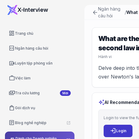
Ngân hàng
X-Interview
arrow_back
/
câu hỏi
dashboard
Trang chủ
What are th
second law 
code_blocks
Ngân hàng câu hỏi
Hành vi
video_camera_front
Luyện tập phỏng vấn
Delve deep into 
over Newton's la
work
Việc làm
payments
Tra cứu lương
Mới
auto_awesome
AI Recommenda
shopping_bag
Gói dịch vụ
Login to view the f
article
Blog nghề nghiệp
open_in_new
login
Login
Dành cho Doanh nghiệp