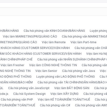
ANH/BÁN HÀNG
Câu hỏi phỏng vấn KINH DOANH/BÁN HÀNG
Luyện phỏn
Việc làm MARKETING/PR/QUẢNG CÁO
Câu hỏi phỏng vấn MARKETIN
MARKETING/PR/QUẢNG CÁO
Việc làm Remote
Việc làm Part-time
C KHÁCH HÀNG (CUSTOMER SERVICE)/VẬN HÀNH
Câu hỏi phỏng vấn 
CHĂM SÓC KHÁCH HÀNG (CUSTOMER SERVICE)/VẬN HÀNH
Việc làm Hà Nộ
/HÀNH CHÍNH/PHÁP CHẾ
Câu hỏi phỏng vấn NHÂN SỰ/HÀNH CHÍNH/PHÁP
Việc làm Fresher
Việc làm CÔNG NGHỆ THÔNG TIN
Câu hỏi phỏng v
ÔNG NGHỆ THÔNG TIN
Việc làm Senior
Câu hỏi phỏng vấn Java
Việc
 LAO ĐỘNG PHỔ THÔNG
Luyện phỏng vấn LAO ĐỘNG PHỔ THÔNG
Câu 
H/NGÂN HÀNG/BẢO HIỂM
Câu hỏi phỏng vấn TÀI CHÍNH/NGÂN HÀNG/BẢO 
SQL
Câu hỏi phỏng vấn JavaScript
Việc làm BẤT ĐỘNG SẢN
Câu hỏi
ode.js
Câu hỏi System Design
Việc làm XÂY DỰNG
Câu hỏi phỏng 
Câu hỏi phỏng vấn PHP
Việc làm KẾ TOÁN/KIỂM TOÁN/THUẾ
Câu hỏi
Ế TOÁN/KIỂM TOÁN/THUẾ
Câu hỏi phỏng vấn C#
Câu hỏi phỏng vấn AW