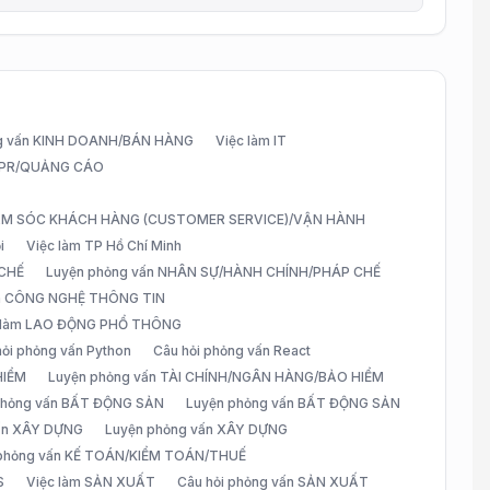
g vấn KINH DOANH/BÁN HÀNG
Việc làm IT
G/PR/QUẢNG CÁO
CHĂM SÓC KHÁCH HÀNG (CUSTOMER SERVICE)/VẬN HÀNH
i
Việc làm TP Hồ Chí Minh
 CHẾ
Luyện phỏng vấn NHÂN SỰ/HÀNH CHÍNH/PHÁP CHẾ
ấn CÔNG NGHỆ THÔNG TIN
 làm LAO ĐỘNG PHỔ THÔNG
hỏi phỏng vấn Python
Câu hỏi phỏng vấn React
HIỂM
Luyện phỏng vấn TÀI CHÍNH/NGÂN HÀNG/BẢO HIỂM
 phỏng vấn BẤT ĐỘNG SẢN
Luyện phỏng vấn BẤT ĐỘNG SẢN
vấn XÂY DỰNG
Luyện phỏng vấn XÂY DỰNG
 phỏng vấn KẾ TOÁN/KIỂM TOÁN/THUẾ
S
Việc làm SẢN XUẤT
Câu hỏi phỏng vấn SẢN XUẤT