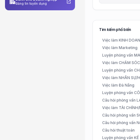
apartment
open_in_new
Đăng tin tuyển dụng
Tìm kiếm phổ biến
Việc làm KINH DO
Việc làm Marketing
Luyện phỏng vấn 
Việc làm CHĂM SÓ
Luyện phỏng vấn 
Việc làm NHÂN SỰ
Việc làm Đà Nẵng
Luyện phỏng vấn C
Câu hỏi phỏng vấn
Việc làm TÀI CHÍN
Câu hỏi phỏng vấn 
Câu hỏi phỏng vấn N
Câu hỏi thuật toán
Luyện phỏng vấn K