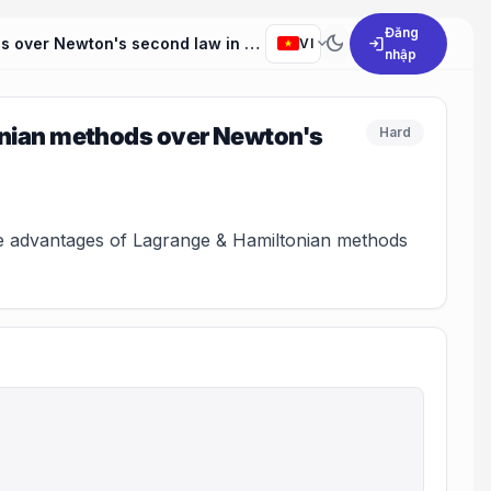
Đăng
dark_mode
expand_more
login
What are the advantages of using Lagrange and Hamiltonian methods over Newton's second law in solving complex mechanics problems?
VI
nhập
onian methods over Newton's
Hard
e advantages of Lagrange & Hamiltonian methods