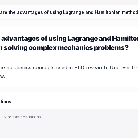
e advantages of using Lagrange and Hamilt
in solving complex mechanics problems?
the mechanics concepts used in PhD research. Uncover th
w.
tions
ull AI recommendations.