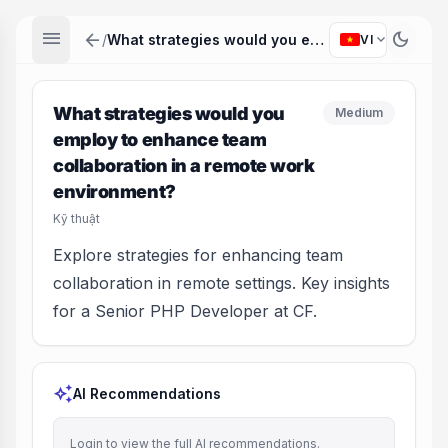
menu
arrow_back
dark_mode
expand_more
/
What strategies would you employ to enhance team collaboration in a remote work environment?
VI
What strategies would you
Medium
employ to enhance team
collaboration in a remote work
environment?
Kỹ thuật
Explore strategies for enhancing team
collaboration in remote settings. Key insights
for a Senior PHP Developer at CF.
auto_awesome
AI Recommendations
Login to view the full AI recommendations.