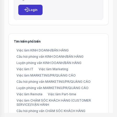
login
Login
Tìm kiếm phổ biến
Việc làm KINH DOANH/BÁN HÀNG
Câu hỏi phỏng vấn KINH DOANH/BÁN HÀNG
Luyện phỏng vấn KINH DOANH/BÁN HÀNG
Việc làm IT
Việc làm Marketing
Việc làm MARKETING/PR/QUẢNG CÁO
Câu hỏi phỏng vấn MARKETING/PR/QUẢNG CÁO
Luyện phỏng vấn MARKETING/PR/QUẢNG CÁO
Việc làm Remote
Việc làm Part-time
Việc làm CHĂM SÓC KHÁCH HÀNG (CUSTOMER
SERVICE)/VẬN HÀNH
Câu hỏi phỏng vấn CHĂM SÓC KHÁCH HÀNG
(CUSTOMER SERVICE)/VẬN HÀNH