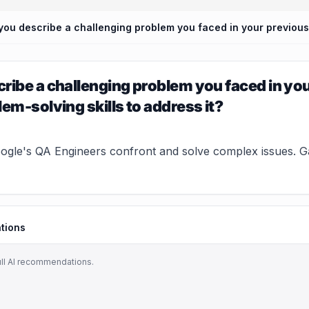
ribe a challenging problem you faced in yo
lem-solving skills to address it?
le's QA Engineers confront and solve complex issues. Gain 
tions
ull AI recommendations.