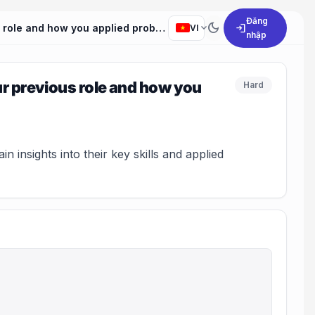
Đăng
dark_mode
expand_more
login
Can you describe a challenging problem you faced in your previous role and how you applied problem-solving skills to address it?
VI
nhập
ur previous role and how you
Hard
insights into their key skills and applied