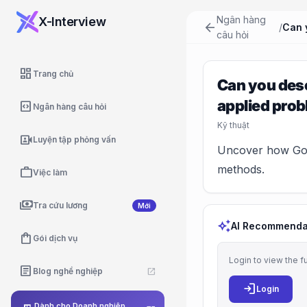
Ngân hàng
X-Interview
arrow_back
/
câu hỏi
dashboard
Trang chủ
Can you desc
applied prob
code_blocks
Ngân hàng câu hỏi
Kỹ thuật
video_camera_front
Luyện tập phỏng vấn
Uncover how Goog
methods.
work
Việc làm
payments
Tra cứu lương
Mới
auto_awesome
AI Recommenda
shopping_bag
Gói dịch vụ
Login to view the f
article
Blog nghề nghiệp
open_in_new
login
Login
Dành cho Doanh nghiệp