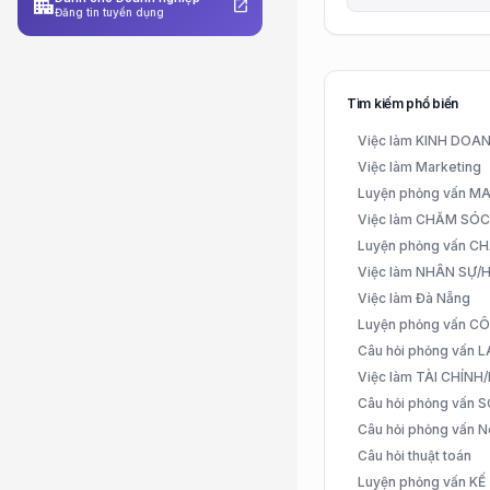
apartment
open_in_new
Đăng tin tuyển dụng
Tìm kiếm phổ biến
Việc làm KINH DO
Việc làm Marketing
Luyện phỏng vấn 
Việc làm CHĂM SÓ
Luyện phỏng vấn 
Việc làm NHÂN SỰ
Việc làm Đà Nẵng
Luyện phỏng vấn C
Câu hỏi phỏng vấn
Việc làm TÀI CHÍN
Câu hỏi phỏng vấn 
Câu hỏi phỏng vấn N
Câu hỏi thuật toán
Luyện phỏng vấn K