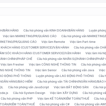
ANH/BÁN HÀNG
Câu hỏi phỏng vấn KINH DOANH/BÁN HÀNG
Luyện phỏn
Việc làm MARKETING/PR/QUẢNG CÁO
Câu hỏi phỏng vấn MARKETIN
MARKETING/PR/QUẢNG CÁO
Việc làm Remote
Việc làm Part-time
C KHÁCH HÀNG (CUSTOMER SERVICE)/VẬN HÀNH
Câu hỏi phỏng vấn 
CHĂM SÓC KHÁCH HÀNG (CUSTOMER SERVICE)/VẬN HÀNH
Việc làm Hà Nộ
/HÀNH CHÍNH/PHÁP CHẾ
Câu hỏi phỏng vấn NHÂN SỰ/HÀNH CHÍNH/PHÁP
Việc làm Fresher
Việc làm CÔNG NGHỆ THÔNG TIN
Câu hỏi phỏng v
ÔNG NGHỆ THÔNG TIN
Việc làm Senior
Câu hỏi phỏng vấn Java
Việc
 LAO ĐỘNG PHỔ THÔNG
Luyện phỏng vấn LAO ĐỘNG PHỔ THÔNG
Câu 
H/NGÂN HÀNG/BẢO HIỂM
Câu hỏi phỏng vấn TÀI CHÍNH/NGÂN HÀNG/BẢO 
SQL
Câu hỏi phỏng vấn JavaScript
Việc làm BẤT ĐỘNG SẢN
Câu hỏi
ode.js
Câu hỏi System Design
Việc làm XÂY DỰNG
Câu hỏi phỏng 
Câu hỏi phỏng vấn PHP
Việc làm KẾ TOÁN/KIỂM TOÁN/THUẾ
Câu hỏi
Ế TOÁN/KIỂM TOÁN/THUẾ
Câu hỏi phỏng vấn C#
Câu hỏi phỏng vấn AW