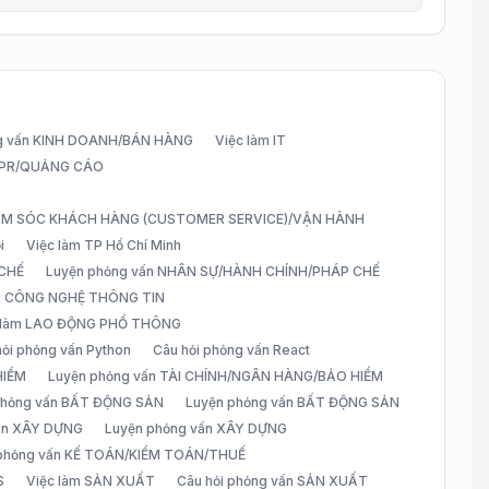
g vấn KINH DOANH/BÁN HÀNG
Việc làm IT
G/PR/QUẢNG CÁO
CHĂM SÓC KHÁCH HÀNG (CUSTOMER SERVICE)/VẬN HÀNH
i
Việc làm TP Hồ Chí Minh
 CHẾ
Luyện phỏng vấn NHÂN SỰ/HÀNH CHÍNH/PHÁP CHẾ
ấn CÔNG NGHỆ THÔNG TIN
 làm LAO ĐỘNG PHỔ THÔNG
hỏi phỏng vấn Python
Câu hỏi phỏng vấn React
HIỂM
Luyện phỏng vấn TÀI CHÍNH/NGÂN HÀNG/BẢO HIỂM
 phỏng vấn BẤT ĐỘNG SẢN
Luyện phỏng vấn BẤT ĐỘNG SẢN
vấn XÂY DỰNG
Luyện phỏng vấn XÂY DỰNG
 phỏng vấn KẾ TOÁN/KIỂM TOÁN/THUẾ
S
Việc làm SẢN XUẤT
Câu hỏi phỏng vấn SẢN XUẤT