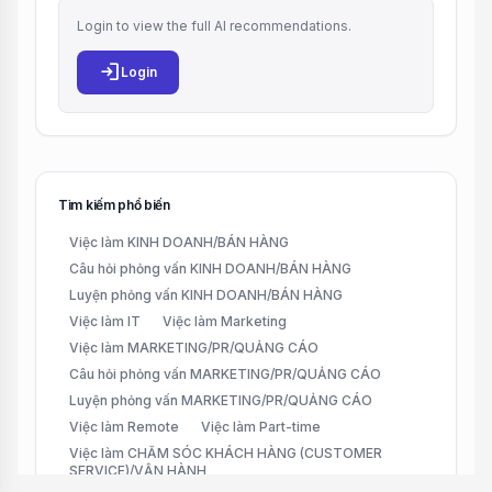
Login to view the full AI recommendations.
login
Login
Tìm kiếm phổ biến
Việc làm KINH DOANH/BÁN HÀNG
Câu hỏi phỏng vấn KINH DOANH/BÁN HÀNG
Luyện phỏng vấn KINH DOANH/BÁN HÀNG
Việc làm IT
Việc làm Marketing
Việc làm MARKETING/PR/QUẢNG CÁO
Câu hỏi phỏng vấn MARKETING/PR/QUẢNG CÁO
Luyện phỏng vấn MARKETING/PR/QUẢNG CÁO
Việc làm Remote
Việc làm Part-time
Việc làm CHĂM SÓC KHÁCH HÀNG (CUSTOMER
SERVICE)/VẬN HÀNH