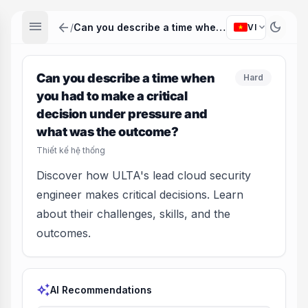
menu
arrow_back
dark_mode
expand_more
/
Can you describe a time when you had to make a critical decision under pressure and what was the outcome?
VI
Can you describe a time when
Hard
you had to make a critical
decision under pressure and
what was the outcome?
Thiết kế hệ thống
Discover how ULTA's lead cloud security
engineer makes critical decisions. Learn
about their challenges, skills, and the
outcomes.
auto_awesome
AI Recommendations