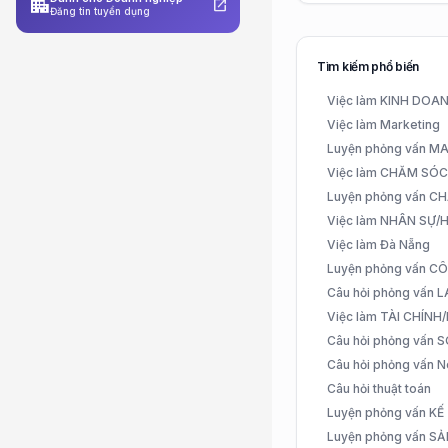
apartment
open_in_new
Đăng tin tuyển dụng
Tìm kiếm phổ biến
Việc làm KINH DO
Việc làm Marketing
Luyện phỏng vấn 
Việc làm CHĂM SÓ
Luyện phỏng vấn 
Việc làm NHÂN SỰ
Việc làm Đà Nẵng
Luyện phỏng vấn C
Câu hỏi phỏng vấn
Việc làm TÀI CHÍN
Câu hỏi phỏng vấn 
Câu hỏi phỏng vấn N
Câu hỏi thuật toán
Luyện phỏng vấn K
Luyện phỏng vấn S