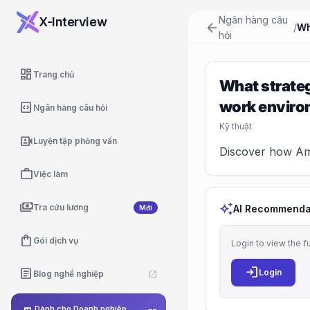
Ngân hàng câu
X-Interview
arrow_back
/
hỏi
dashboard
Trang chủ
What strateg
work envir
code_blocks
Ngân hàng câu hỏi
Kỹ thuật
video_camera_front
Luyện tập phỏng vấn
Discover how Ama
work
Việc làm
payments
auto_awesome
Tra cứu lương
AI Recommenda
Mới
shopping_bag
Gói dịch vụ
Login to view the f
login
article
Login
Blog nghề nghiệp
open_in_new
Dành cho Doanh nghiệp