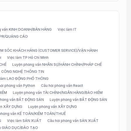
g vấn KINH DOANH/BÁN HÀNG
Việc làm IT
G/PR/QUẢNG CÁO
CHĂM SÓC KHÁCH HÀNG (CUSTOMER SERVICE)/VẬN HÀNH
i
Việc làm TP Hồ Chí Minh
 CHẾ
Luyện phỏng vấn NHÂN SỰ/HÀNH CHÍNH/PHÁP CHẾ
ấn CÔNG NGHỆ THÔNG TIN
 làm LAO ĐỘNG PHỔ THÔNG
hỏi phỏng vấn Python
Câu hỏi phỏng vấn React
HIỂM
Luyện phỏng vấn TÀI CHÍNH/NGÂN HÀNG/BẢO HIỂM
 phỏng vấn BẤT ĐỘNG SẢN
Luyện phỏng vấn BẤT ĐỘNG SẢN
vấn XÂY DỰNG
Luyện phỏng vấn XÂY DỰNG
 phỏng vấn KẾ TOÁN/KIỂM TOÁN/THUẾ
S
Việc làm SẢN XUẤT
Câu hỏi phỏng vấn SẢN XUẤT
àm GIÁO DỤC/ĐÀO TẠO