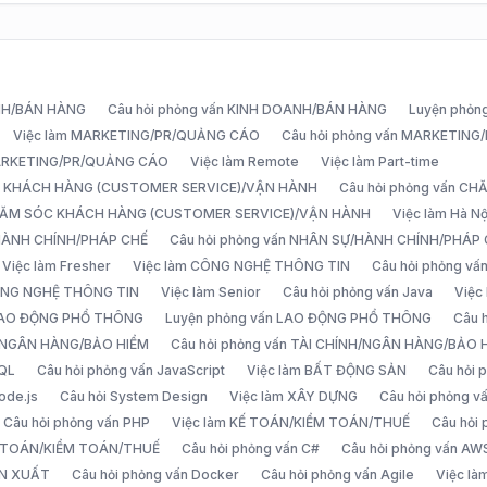
ANH/BÁN HÀNG
Câu hỏi phỏng vấn KINH DOANH/BÁN HÀNG
Luyện phỏn
Việc làm MARKETING/PR/QUẢNG CÁO
Câu hỏi phỏng vấn MARKETIN
MARKETING/PR/QUẢNG CÁO
Việc làm Remote
Việc làm Part-time
C KHÁCH HÀNG (CUSTOMER SERVICE)/VẬN HÀNH
Câu hỏi phỏng vấn 
CHĂM SÓC KHÁCH HÀNG (CUSTOMER SERVICE)/VẬN HÀNH
Việc làm Hà Nộ
/HÀNH CHÍNH/PHÁP CHẾ
Câu hỏi phỏng vấn NHÂN SỰ/HÀNH CHÍNH/PHÁP
Việc làm Fresher
Việc làm CÔNG NGHỆ THÔNG TIN
Câu hỏi phỏng v
ÔNG NGHỆ THÔNG TIN
Việc làm Senior
Câu hỏi phỏng vấn Java
Việc
 LAO ĐỘNG PHỔ THÔNG
Luyện phỏng vấn LAO ĐỘNG PHỔ THÔNG
Câu 
H/NGÂN HÀNG/BẢO HIỂM
Câu hỏi phỏng vấn TÀI CHÍNH/NGÂN HÀNG/BẢO 
SQL
Câu hỏi phỏng vấn JavaScript
Việc làm BẤT ĐỘNG SẢN
Câu hỏi
ode.js
Câu hỏi System Design
Việc làm XÂY DỰNG
Câu hỏi phỏng 
Câu hỏi phỏng vấn PHP
Việc làm KẾ TOÁN/KIỂM TOÁN/THUẾ
Câu hỏi
Ế TOÁN/KIỂM TOÁN/THUẾ
Câu hỏi phỏng vấn C#
Câu hỏi phỏng vấn AW
ẢN XUẤT
Câu hỏi phỏng vấn Docker
Câu hỏi phỏng vấn Agile
Việc l