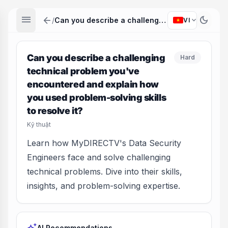
menu
arrow_back
dark_mode
expand_more
/
Can you describe a challenging technical problem you've encountered and explain how you used problem-solving skills to resolve it?
VI
Can you describe a challenging
Hard
technical problem you've
encountered and explain how
you used problem-solving skills
to resolve it?
Kỹ thuật
Learn how MyDIRECTV's Data Security
Engineers face and solve challenging
technical problems. Dive into their skills,
insights, and problem-solving expertise.
AI Recommendations