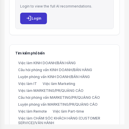
Login to view the full AI recommendations.
login
Login
Tìm kiếm phổ biến
Việc làm KINH DOANH/BÁN HÀNG
Câu hỏi phỏng vấn KINH DOANH/BÁN HÀNG
Luyện phỏng vấn KINH DOANH/BÁN HÀNG
Việc làm IT
Việc làm Marketing
Việc làm MARKETING/PR/QUẢNG CÁO
Câu hỏi phỏng vấn MARKETING/PR/QUẢNG CÁO
Luyện phỏng vấn MARKETING/PR/QUẢNG CÁO
Việc làm Remote
Việc làm Part-time
Việc làm CHĂM SÓC KHÁCH HÀNG (CUSTOMER
SERVICE)/VẬN HÀNH