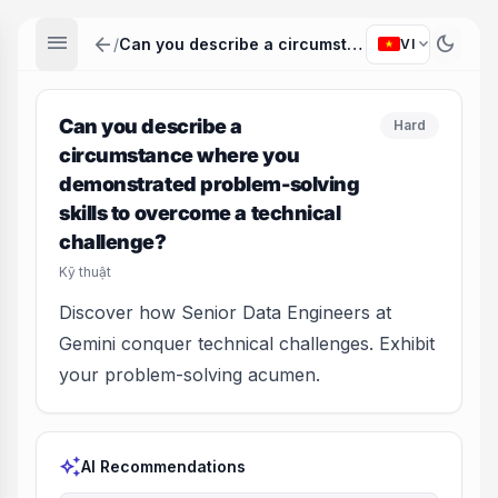
menu
arrow_back
dark_mode
expand_more
/
Can you describe a circumstance where you demonstrated problem-solving skills to overcome a technical challenge?
VI
Can you describe a
Hard
circumstance where you
demonstrated problem-solving
skills to overcome a technical
challenge?
Kỹ thuật
Discover how Senior Data Engineers at
Gemini conquer technical challenges. Exhibit
your problem-solving acumen.
auto_awesome
AI Recommendations